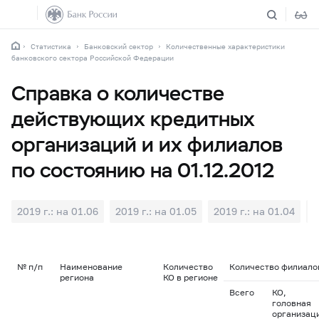
Статистика
Банковский сектор
Количественные характеристики
банковского сектора Российской Федерации
Справка о количестве
действующих кредитных
организаций и их филиалов
по состоянию на 01.12.2012
2019 г.: на 01.06
2019 г.: на 01.05
2019 г.: на 01.04
2
№ п/п
Наименование
Количество
Количество филиалов
региона
КО в регионе
Всего
КО,
головная
организац