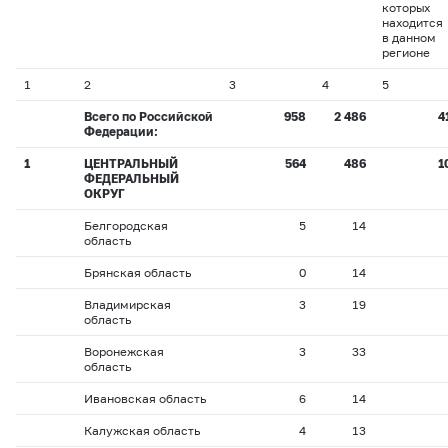
которых
находится
в данном
регионе
1
2
3
4
5
Всего по Российской
958
2 486
4
Федерации:
1
ЦЕНТРАЛЬНЫЙ
564
486
1
ФЕДЕРАЛЬНЫЙ
ОКРУГ
Белгородская
5
14
область
Брянская область
0
14
Владимирская
3
19
область
Воронежская
3
33
область
Ивановская область
6
14
Калужская область
4
13