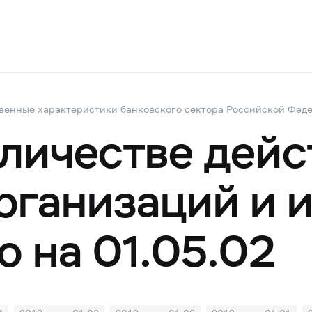
венные характеристики банковского сектора Российской Фед
оличестве дей
рганизаций и 
ю на 01.05.02