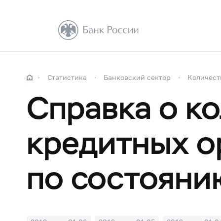
Статистика
Банковский сектор
Количест
Справка о к
кредитных о
по состояни