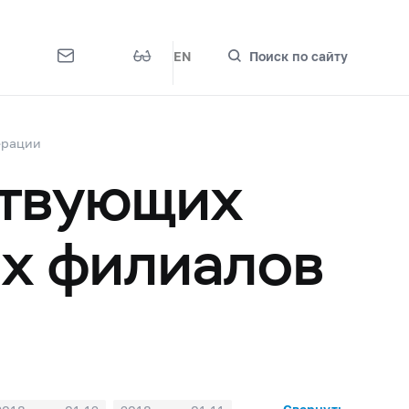
EN
Поиск по сайту
ерации
ствующих
их филиалов