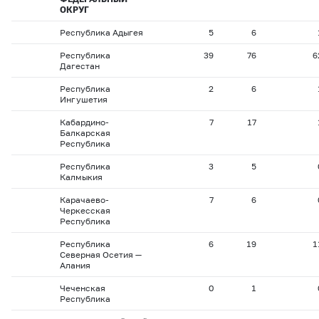
ОКРУГ
Республика Адыгея
5
6
Республика
39
76
6
Дагестан
Республика
2
6
Ингушетия
Кабардино-
7
17
Балкарская
Республика
Республика
3
5
Калмыкия
Карачаево-
7
6
Черкесская
Республика
Республика
6
19
1
Северная Осетия —
Алания
Чеченская
0
1
Республика