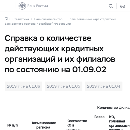
Статистика
Банковский сектор
Количественные характеристики
банковского сектора Российской Федерации
Справка о количестве
действующих кредитных
организаций и их филиалов
по состоянию на 01.09.02
2019 г.: на 01.06
2019 г.: на 01.05
2019 г.: на 01.04
2
Количество филиал
Всего
КО,
Количество
головная
Наименование
№ п/п
КО в
организаци
региона
регионе
которых