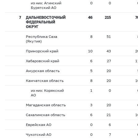
из них: Агинский
0
0
Бурятский АО
7
ДАЛЬНЕВОСТОЧНЫЙ
46
215
7
ФЕДЕРАЛЬНЫЙ
ОКРУГ
Республика Саха
8
51
(Якутия)
Приморский край
10
43
2
Хабаровский край
6
27
1
Амурская область
5
20
Камчатская область
8
20
1
из них: Корякский
1
0
АО
Магаданская область
3
20
Сахалинская область
6
21
1
Еврейская АО
0
6
Чукотский АО
0
7