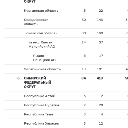
ОКРУГ
Курганская область
6
22
Свердловская
30
143
8
область
Тюменская область
30
160
8
из них: Ханты-
14
27
Мансийский АО
Ямало-
5
17
Ненецкий АО
Челябинская область
13
101
4
6
СИБИРСКИЙ
84
418
5
ФЕДЕРАЛЬНЫЙ
ОКРУГ
Республика Алтай
5
2
Республика Бурятия
2
28
Республика Тыва
3
4
Республика Хакасия
3
12