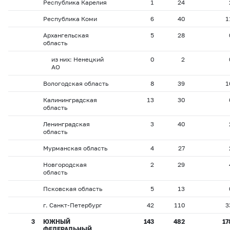
Республика Карелия
1
24
Республика Коми
6
40
1
Архангельская
5
28
область
из них: Ненецкий
0
2
АО
Вологодская область
8
39
1
Калининградская
13
30
область
Ленинградская
3
40
область
Мурманская область
4
27
Новгородская
2
29
область
Псковская область
5
13
г. Санкт-Петербург
42
110
3
3
ЮЖНЫЙ
143
482
17
ФЕДЕРАЛЬНЫЙ