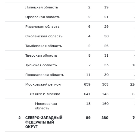
Липецкая область
2
19
Орловская область
2
21
Рязанская область
6
29
Смоленская область
4
30
Тамбовская область
2
26
Тверская область
8
31
Тульская область
7
35
1
Ярославская область
11
30
Московский регион
659
303
22
из них: г. Москва
641
143
6
Московская
18
160
область
2
СЕВЕРО-ЗАПАДНЫЙ
89
380
7
ФЕДЕРАЛЬНЫЙ
ОКРУГ