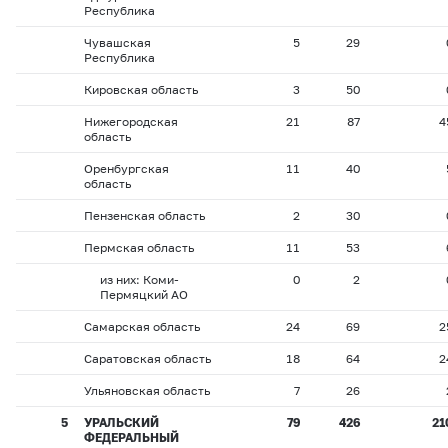
Республика
Чувашская
5
29
Республика
Кировская область
3
50
Нижегородская
21
87
4
область
Оренбургская
11
40
область
Пензенская область
2
30
Пермская область
11
53
из них: Коми-
0
2
Пермяцкий АО
Самарская область
24
69
2
Саратовская область
18
64
2
Ульяновская область
7
26
5
УРАЛЬСКИЙ
79
426
21
ФЕДЕРАЛЬНЫЙ