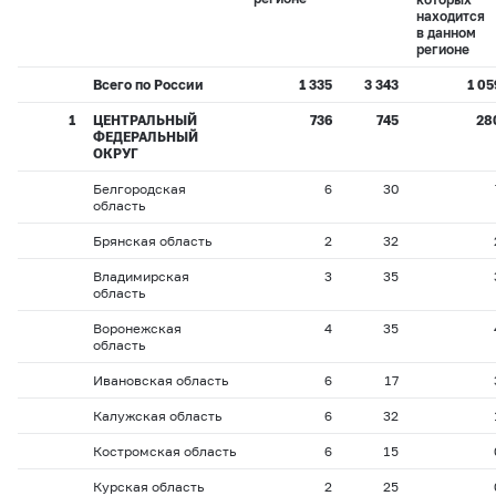
находится
в данном
регионе
Всего по России
1 335
3 343
1 05
1
ЦЕНТРАЛЬНЫЙ
736
745
28
ФЕДЕРАЛЬНЫЙ
ОКРУГ
Белгородская
6
30
область
Брянская область
2
32
Владимирская
3
35
область
Воронежская
4
35
область
Ивановская область
6
17
Калужская область
6
32
Костромская область
6
15
Курская область
2
25