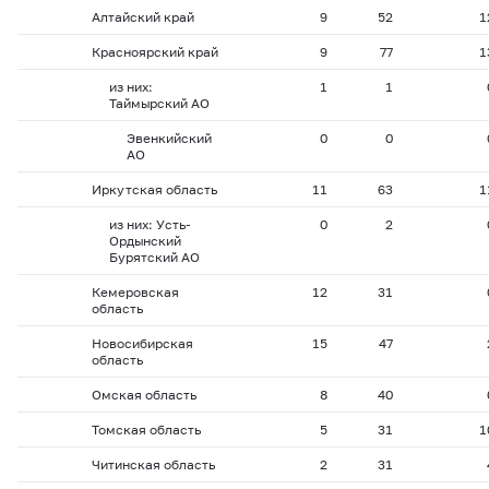
Алтайский край
9
52
1
Красноярский край
9
77
1
из них:
1
1
Таймырский АО
Эвенкийский
0
0
АО
Иркутская область
11
63
1
из них: Усть-
0
2
Ордынский
Бурятский АО
Кемеровская
12
31
область
Новосибирская
15
47
область
Омская область
8
40
Томская область
5
31
1
Читинская область
2
31