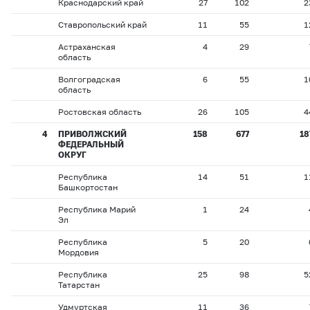
Краснодарский край
27
102
2
Ставропольский край
11
55
1
Астраханская
4
29
область
Волгоградская
6
55
1
область
Ростовская область
26
105
4
4
ПРИВОЛЖСКИЙ
158
677
18
ФЕДЕРАЛЬНЫЙ
ОКРУГ
Республика
14
51
1
Башкортостан
Республика Марий
1
24
Эл
Республика
5
20
Мордовия
Республика
25
98
5
Татарстан
Удмуртская
11
36