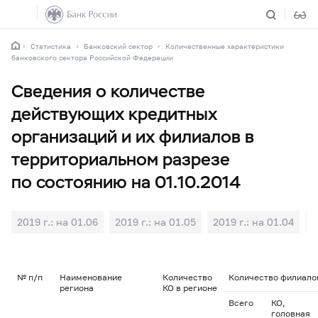
Статистика
Банковский сектор
Количественные характеристики
банковского сектора Российской Федерации
Сведения о количестве
действующих кредитных
организаций и их филиалов в
территориальном разрезе
по состоянию на 01.10.2014
2019 г.: на 01.06
2019 г.: на 01.05
2019 г.: на 01.04
2
№ п/п
Наименование
Количество
Количество филиалов
региона
КО в регионе
Всего
КО,
головная