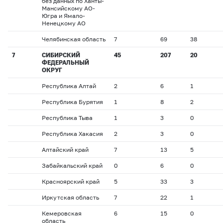
без данных по Ханты-
Мансийскому АО-
Югра и Ямало-
Ненецкому АО
Челябинская область
7
69
38
7
СИБИРСКИЙ
45
207
20
ФЕДЕРАЛЬНЫЙ
ОКРУГ
Республика Алтай
2
6
1
Республика Бурятия
1
8
2
Республика Тыва
1
3
0
Республика Хакасия
2
3
0
Алтайский край
7
13
5
Забайкальский край
0
6
0
Красноярский край
5
33
3
Иркутская область
7
22
1
Кемеровская
6
15
0
область