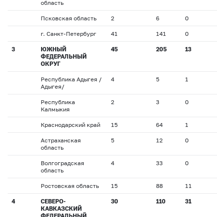
область
Псковская область
2
6
0
г. Санкт-Петербург
41
141
0
3
ЮЖНЫЙ
45
205
13
ФЕДЕРАЛЬНЫЙ
ОКРУГ
Республика Адыгея /
4
5
1
Адыгея/
Республика
2
3
0
Калмыкия
Краснодарский край
15
64
1
Астраханская
5
12
0
область
Волгоградская
4
33
0
область
Ростовская область
15
88
11
4
СЕВЕРО-
30
110
31
КАВКАЗСКИЙ
ФЕДЕРАЛЬНЫЙ