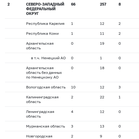
2
СЕВЕРО-ЗАПАДНЫЙ
66
257
8
ФЕДЕРАЛЬНЫЙ
ОКРУГ
Республика Карелия
1
12
2
Республика Коми
1
11
2
Архангельская
0
19
0
область
в т.ч. Ненецкий АО
0
1
0
Архангельская
0
18
0
область без данных
по Ненецкому АО
Вологодская область
10
12
3
Калининградская
2
22
1
область
Ленинградская
4
12
0
область
Мурманская область
3
13
0
Новгородская
2
9
0