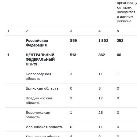
организац
которых
находится
в данном
регионе
1
2
3
4
5
Российская
859
1 802
252
Федерация
1
ЦЕНТРАЛЬНЫЙ
513
362
66
ФЕДЕРАЛЬНЫЙ
ОКРУГ
Белгородская
3
11
1
область
Брянская область
0
8
0
Владимирская
3
12
0
область
Воронежская
1
28
0
область
Ивановская область
6
11
0
Калужская область
4
9
0