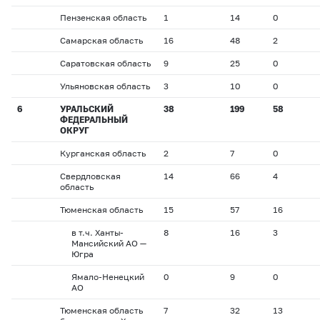
Пензенская область
1
14
0
Самарская область
16
48
2
Саратовская область
9
25
0
Ульяновская область
3
10
0
6
УРАЛЬСКИЙ
38
199
58
ФЕДЕРАЛЬНЫЙ
ОКРУГ
Курганская область
2
7
0
Свердловская
14
66
4
область
Тюменская область
15
57
16
в т.ч. Ханты-
8
16
3
Мансийский АО —
Югра
Ямало-Ненецкий
0
9
0
АО
Тюменская область
7
32
13