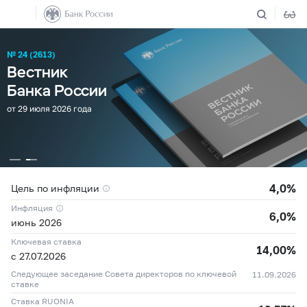
№ 24 (2613)
Вестник
Банка России
от 29 июля 2026 года
4,0%
Цель по инфляции
Инфляция
6,0%
июнь 2026
Ключевая ставка
14,00%
с 27.07.2026
04.08
11,8342 ₽
+0,0648 ₽
Следующее заседание Совета директоров по ключевой
11.09.2026
05.08
11,9677 ₽
+0,1335 ₽
ставке
04.08
80,0687 ₽
+0,6050 ₽
06.08
11,9684 ₽
+0,0007 ₽
Ставка RUONIA
05.08
81,1291 ₽
+1,0604 ₽