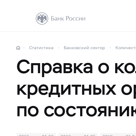
Статистика
Банковский сектор
Количест
Справка о к
кредитных о
по состоянию