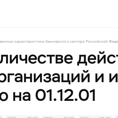
венные характеристики банковского сектора Российской Фед
оличестве дей
рганизаций и 
 на 01.12.01