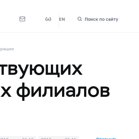
EN
Поиск по сайту
ерации
ствующих
их филиалов