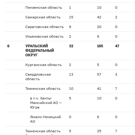
Пензенская область
1
10
0
Самарская область
15
42
2
Саратовская область
9
20
0
Ульяновская область
2
9
0
6
УРАЛЬСКИЙ
32
165
47
ФЕДЕРАЛЬНЫЙ
ОКРУГ
Курганская область
2
5
0
Свердловская
13
57
3
область
Тюменская область
10
41
7
в т.ч. Ханты-
5
10
0
Мансийский АО —
Югра
Ямало-Ненецкий
0
6
0
АО
Тюменская область
5
25
7