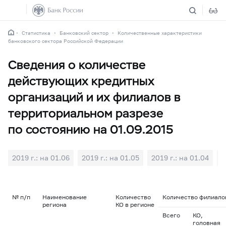
Статистика
Банковский сектор
Количественные характеристики
банковского сектора Российской Федерации
Сведения о количестве
действующих кредитных
организаций и их филиалов в
территориальном разрезе
по состоянию на 01.09.2015
2019 г.: на 01.06
2019 г.: на 01.05
2019 г.: на 01.04
2
№ п/п
Наименование
Количество
Количество филиалов
региона
КО в регионе
Всего
КО,
головная