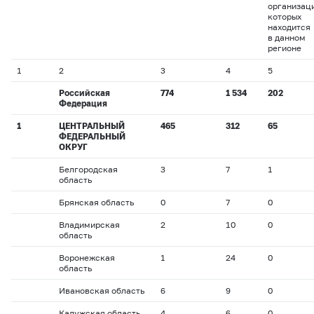
организац
которых
находится
в данном
регионе
1
2
3
4
5
Российская
774
1 534
202
Федерация
1
ЦЕНТРАЛЬНЫЙ
465
312
65
ФЕДЕРАЛЬНЫЙ
ОКРУГ
Белгородская
3
7
1
область
Брянская область
0
7
0
Владимирская
2
10
0
область
Воронежская
1
24
0
область
Ивановская область
6
9
0
Калужская область
4
6
0