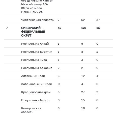
без данных по Ханты-
Мансийскому АО-
Югра и Ямало-
Ненецкому АО
Челябинская область
7
62
37
7
СИБИРСКИЙ
42
176
16
ФЕДЕРАЛЬНЫЙ
ОКРУГ
Республика Алтай
1
5
0
Республика Бурятия
1
8
2
Республика Тыва
1
3
0
Республика Хакасия
2
2
0
Алтайский край
6
12
4
Забайкальский край
0
4
0
Красноярский край
5
27
2
Иркутская область
6
15
0
Кемеровская
6
10
0
область