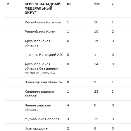
2
СЕВЕРО-ЗАПАДНЫЙ
61
228
7
ФЕДЕРАЛЬНЫЙ
ОКРУГ
Республика Карелия
1
10
1
Республика Коми
1
10
2
Архангельская
0
15
0
область
в т.ч. Ненецкий АО
0
1
0
Архангельская
0
14
0
область без данных
по Ненецкому АО
Вологодская область
8
9
1
Калининградская
1
23
1
область
Ленинградская
4
8
0
область
Мурманская область
3
12
0
Новгородская
2
8
0