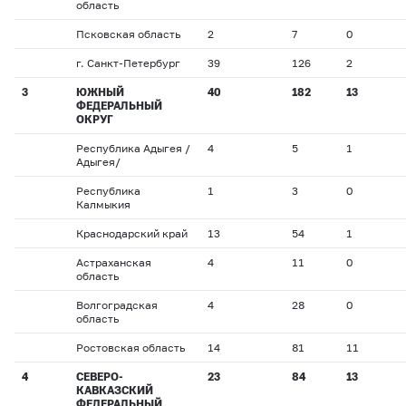
область
Псковская область
2
7
0
г. Санкт-Петербург
39
126
2
3
ЮЖНЫЙ
40
182
13
ФЕДЕРАЛЬНЫЙ
ОКРУГ
Республика Адыгея /
4
5
1
Адыгея/
Республика
1
3
0
Калмыкия
Краснодарский край
13
54
1
Астраханская
4
11
0
область
Волгоградская
4
28
0
область
Ростовская область
14
81
11
4
СЕВЕРО-
23
84
13
КАВКАЗСКИЙ
ФЕДЕРАЛЬНЫЙ