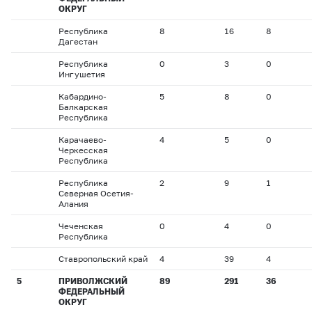
ОКРУГ
Республика
8
16
8
Дагестан
Республика
0
3
0
Ингушетия
Кабардино-
5
8
0
Балкарская
Республика
Карачаево-
4
5
0
Черкесская
Республика
Республика
2
9
1
Северная Осетия-
Алания
Чеченская
0
4
0
Республика
Ставропольский край
4
39
4
5
ПРИВОЛЖСКИЙ
89
291
36
ФЕДЕРАЛЬНЫЙ
ОКРУГ