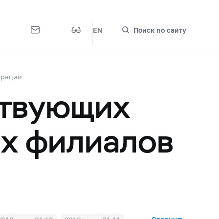
EN
Поиск по сайту
ерации
ствующих
их филиалов