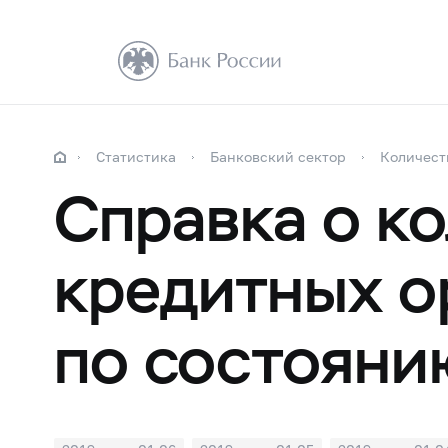
Статистика
Банковский сектор
Количест
Справка о к
кредитных о
по состоянию