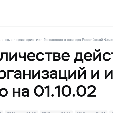
венные характеристики банковского сектора Российской Фед
оличестве дей
рганизаций и 
 на 01.10.02