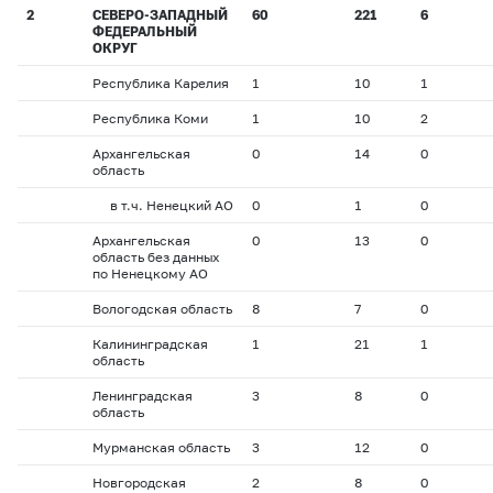
2
СЕВЕРО-ЗАПАДНЫЙ
60
221
6
ФЕДЕРАЛЬНЫЙ
ОКРУГ
Республика Карелия
1
10
1
Республика Коми
1
10
2
Архангельская
0
14
0
область
в т.ч. Ненецкий АО
0
1
0
Архангельская
0
13
0
область без данных
по Ненецкому АО
Вологодская область
8
7
0
Калининградская
1
21
1
область
Ленинградская
3
8
0
область
Мурманская область
3
12
0
Новгородская
2
8
0