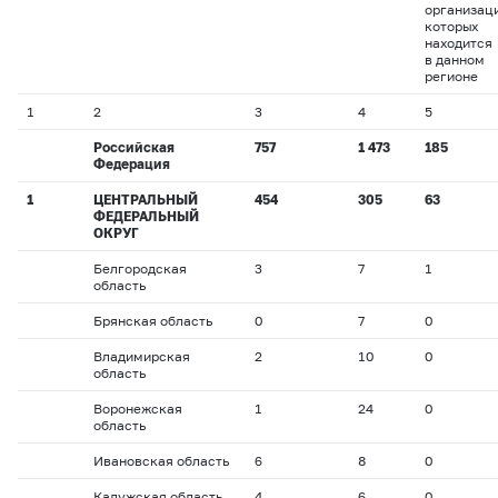
организац
которых
находится
в данном
регионе
1
2
3
4
5
Российская
757
1 473
185
Федерация
1
ЦЕНТРАЛЬНЫЙ
454
305
63
ФЕДЕРАЛЬНЫЙ
ОКРУГ
Белгородская
3
7
1
область
Брянская область
0
7
0
Владимирская
2
10
0
область
Воронежская
1
24
0
область
Ивановская область
6
8
0
Калужская область
4
6
0