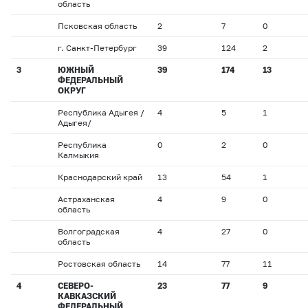
область
Псковская область
2
7
0
г. Санкт-Петербург
39
124
2
3
ЮЖНЫЙ
39
174
13
ФЕДЕРАЛЬНЫЙ
ОКРУГ
Республика Адыгея /
4
5
1
Адыгея/
Республика
0
2
0
Калмыкия
Краснодарский край
13
54
1
Астраханская
4
9
0
область
Волгоградская
4
27
0
область
Ростовская область
14
77
11
4
СЕВЕРО-
23
77
9
КАВКАЗСКИЙ
ФЕДЕРАЛЬНЫЙ