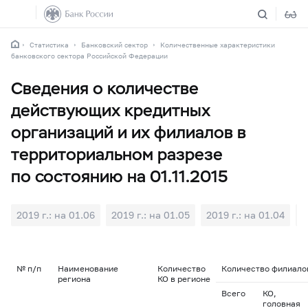
Статистика
Банковский сектор
Количественные характеристики
банковского сектора Российской Федерации
Сведения о количестве
действующих кредитных
организаций и их филиалов в
территориальном разрезе
по состоянию на 01.11.2015
2019 г.: на 01.06
2019 г.: на 01.05
2019 г.: на 01.04
2
№ п/п
Наименование
Количество
Количество филиалов
региона
КО в регионе
Всего
КО,
головная