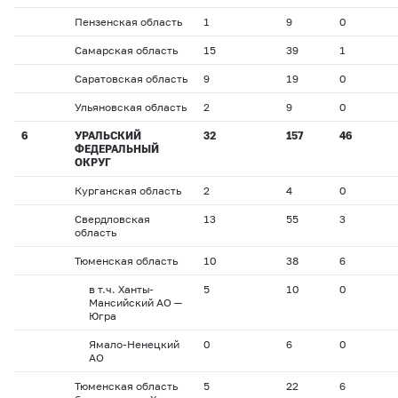
Пензенская область
1
9
0
Самарская область
15
39
1
Саратовская область
9
19
0
Ульяновская область
2
9
0
6
УРАЛЬСКИЙ
32
157
46
ФЕДЕРАЛЬНЫЙ
ОКРУГ
Курганская область
2
4
0
Свердловская
13
55
3
область
Тюменская область
10
38
6
в т.ч. Ханты-
5
10
0
Мансийский АО —
Югра
Ямало-Ненецкий
0
6
0
АО
Тюменская область
5
22
6