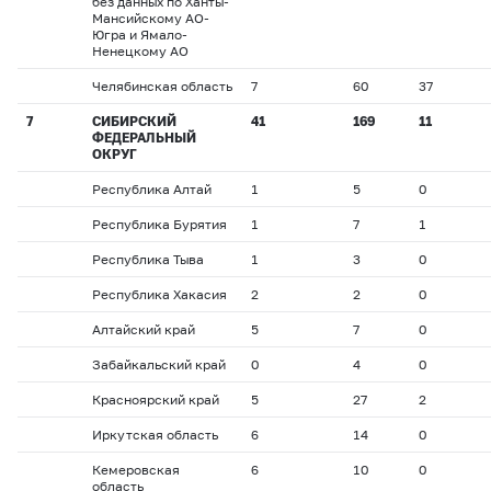
без данных по Ханты-
Мансийскому АО-
Югра и Ямало-
Ненецкому АО
Челябинская область
7
60
37
7
СИБИРСКИЙ
41
169
11
ФЕДЕРАЛЬНЫЙ
ОКРУГ
Республика Алтай
1
5
0
Республика Бурятия
1
7
1
Республика Тыва
1
3
0
Республика Хакасия
2
2
0
Алтайский край
5
7
0
Забайкальский край
0
4
0
Красноярский край
5
27
2
Иркутская область
6
14
0
Кемеровская
6
10
0
область