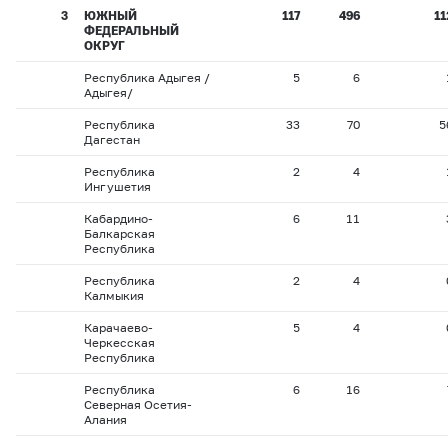
3
ЮЖНЫЙ
117
496
11
ФЕДЕРАЛЬНЫЙ
ОКРУГ
Республика Адыгея /
5
6
Адыгея/
Республика
33
70
5
Дагестан
Республика
2
4
Ингушетия
Кабардино-
6
11
Балкарская
Республика
Республика
2
4
Калмыкия
Карачаево-
5
4
Черкесская
Республика
Республика
6
16
Северная Осетия-
Алания