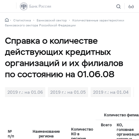
Статистика
Банковский сектор
Количественные характеристики
банковского сектора Российской Федерации
Справка о количестве
действующих кредитных
организаций и их филиалов
по состоянию на 01.06.08
2019 г.: на 01.06
2019 г.: на 01.05
2019 г.: на 01.04
2
Количество филиал
Всего
КО,
Количество
головная
№
Наименование
КО в
организаци
п/п
региона
регионе
которых