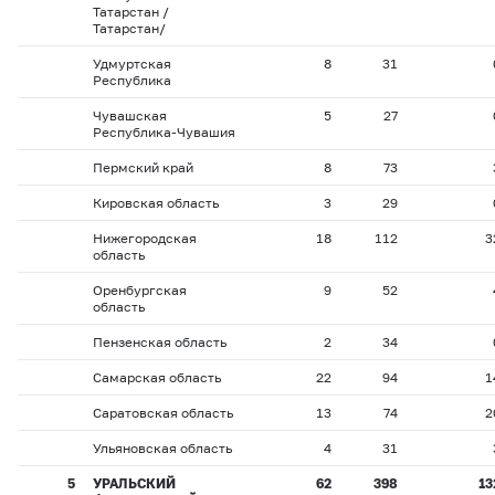
Татарстан /
Татарстан/
Удмуртская
8
31
Республика
Чувашская
5
27
Республика-Чувашия
Пермский край
8
73
Кировская область
3
29
Нижегородская
18
112
3
область
Оренбургская
9
52
область
Пензенская область
2
34
Самарская область
22
94
1
Саратовская область
13
74
2
Ульяновская область
4
31
5
УРАЛЬСКИЙ
62
398
13