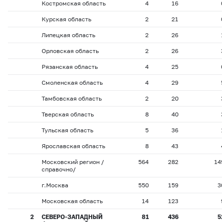
Костромская область
4
16
Курская область
2
21
Липецкая область
2
26
Орловская область
2
26
Рязанская область
4
25
Смоленская область
4
29
Тамбовская область
2
20
Тверская область
8
40
Тульская область
5
36
Ярославская область
8
43
Московский регион /
564
282
14
справочно/
г.Москва
550
159
3
Московская область
14
123
2
СЕВЕРО-ЗАПАДНЫЙ
81
436
5