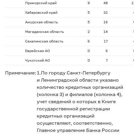
Приморский край
9
48
1
Хабаровский край
5
32
Амурская область
5
16
Магаданская область
2
14
Сахалинская область
6
17
Еврейская АО
0
6
Чукотский АО
0
7
Примечание:
1.
По городу Санкт-Петербургу
и Ленинградской области указано
количество кредитных организаций
(колонка 3) и филиалов (колонка 4),
учет сведений о которых в Книге
государственной регистрации
кредитных организаций
осуществляют, соответственно,
Главное управление Банка России