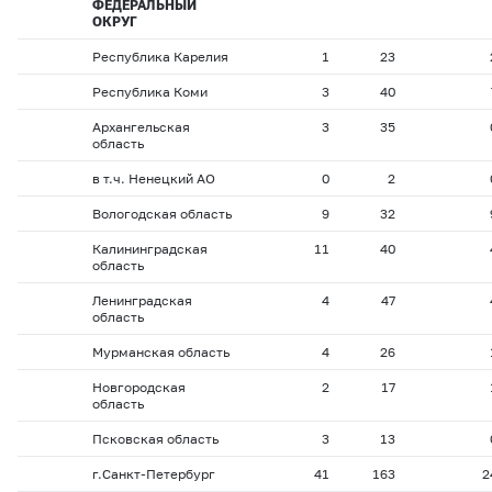
ФЕДЕРАЛЬНЫЙ
ОКРУГ
Республика Карелия
1
23
Республика Коми
3
40
Архангельская
3
35
область
в т.ч. Ненецкий АО
0
2
Вологодская область
9
32
Калининградская
11
40
область
Ленинградская
4
47
область
Мурманская область
4
26
Новгородская
2
17
область
Псковская область
3
13
г.Санкт-Петербург
41
163
2