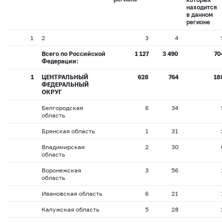
находится
в данном
регионе
1
2
3
4
Всего по Российской
1 127
3 490
70
Федерации:
1
ЦЕНТРАЛЬНЫЙ
628
764
18
ФЕДЕРАЛЬНЫЙ
ОКРУГ
Белгородская
6
34
область
Брянская область
1
31
Владимирская
2
30
область
Воронежская
3
56
область
Ивановская область
6
21
Калужская область
5
28