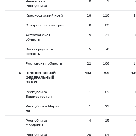
Чеченская
0
1
Республика
Краснодарский край
18
110
1
Ставропольский край
8
63
Астраханская
5
31
область
Волгоградская
5
70
область
Ростовская область
22
106
1
4
ПРИВОЛЖСКИЙ
134
759
14
ФЕДЕРАЛЬНЫЙ
ОКРУГ
Республика
11
62
Башкортостан
Республика Марий
1
21
Эл
Республика
4
15
Мордовия
Республика
26
104
5