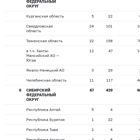
ФЕДЕРАЛЬНЫЙ
ОКРУГ
Курганская область
5
22
Свердловская
24
101
1
область
Тюменская область
22
158
7
в т.ч. Ханты-
12
47
1
Мансийский АО —
Югра
Ямало-Ненецкий АО
3
29
Челябинская область
11
117
4
6
СИБИРСКИЙ
67
439
4
ФЕДЕРАЛЬНЫЙ
ОКРУГ
Республика Алтай
5
4
Республика Бурятия
1
22
Республика Тыва
2
4
Республика Хакасия
3
8