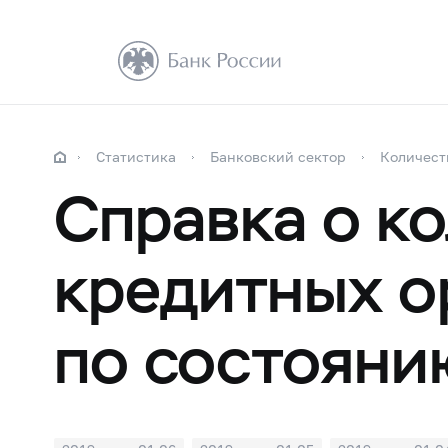
Статистика
Банковский сектор
Количест
Справка о к
кредитных о
по состоянию