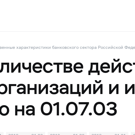
венные характеристики банковского сектора Российской Фед
оличестве дей
рганизаций и 
 на 01.07.03