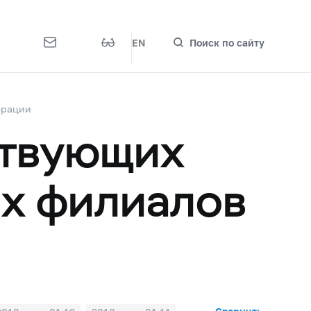
EN
Поиск по сайту
ерации
ствующих
их филиалов