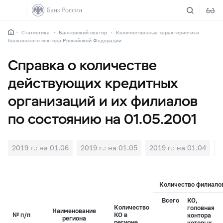
Статистика
Банковский сектор
Количественные характеристики
банковского сектора Российской Федерации
Справка о количестве
действующих кредитных
организаций и их филиалов
по состоянию на 01.05.2001
2019 г.: на 01.06
2019 г.: на 01.05
2019 г.: на 01.04
2
Количество филиалов
Всего
КО,
Количество
головная
Наименование
№ п/п
КО в
контора
региона
регионе
которых