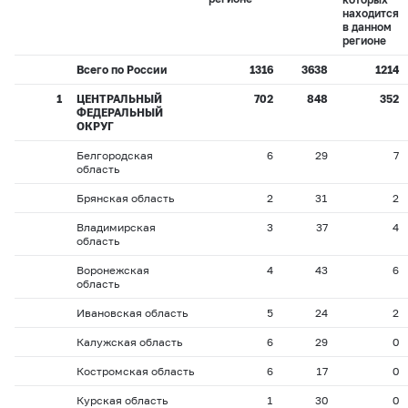
находится
в данном
регионе
Всего по России
1316
3638
1214
1
ЦЕНТРАЛЬНЫЙ
702
848
352
ФЕДЕРАЛЬНЫЙ
ОКРУГ
Белгородская
6
29
7
область
Брянская область
2
31
2
Владимирская
3
37
4
область
Воронежская
4
43
6
область
Ивановская область
5
24
2
Калужская область
6
29
0
Костромская область
6
17
0
Курская область
1
30
0