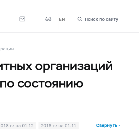
EN
Поиск по сайту
ерации
итных организаций
 по состоянию
Свернуть -
2018 г.: на 01.12
2018 г.: на 01.11
2018 г.: на 01.04
2018 г.: на 01.03