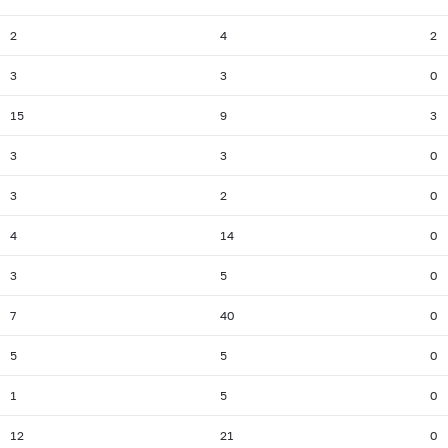
2
4
2
3
3
0
15
9
3
3
3
0
3
2
0
4
14
0
3
5
0
7
40
0
5
5
0
1
5
0
12
21
0