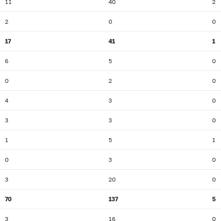
11
40
2
2
0
0
17
41
1
6
5
0
0
2
0
4
3
0
3
3
0
1
5
1
0
3
0
3
20
0
70
137
5
3
16
0