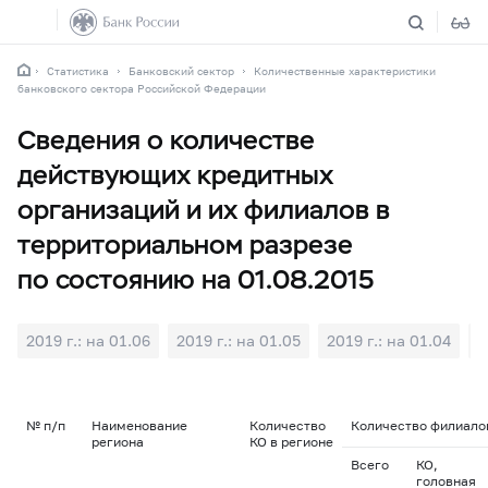
Статистика
Банковский сектор
Количественные характеристики
банковского сектора Российской Федерации
Сведения о количестве
действующих кредитных
организаций и их филиалов в
территориальном разрезе
по состоянию на 01.08.2015
2019 г.: на 01.06
2019 г.: на 01.05
2019 г.: на 01.04
2
№ п/п
Наименование
Количество
Количество филиалов
региона
КО в регионе
Всего
КО,
головная