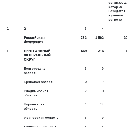
организац
которых
находится
в данном
регионе
1
2
3
4
Российская
783
1 562
2
Федерация
1
ЦЕНТРАЛЬНЫЙ
469
316
ФЕДЕРАЛЬНЫЙ
ОКРУГ
Белгородская
3
9
область
Брянская область
0
7
Владимирская
2
10
область
Воронежская
1
24
область
Ивановская область
6
9
Калужская область
4
6