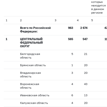
которых
находится
в данном
регионе
1
2
3
4
5
Всего по Российской
963
2 674
4
Федерации:
1
ЦЕНТРАЛЬНЫЙ
565
547
1
ФЕДЕРАЛЬНЫЙ
ОКРУГ
Белгородская
5
21
область
Брянская область
1
20
Владимирская
3
20
область
Воронежская
4
43
область
Ивановская область
6
13
Калужская область
4
20