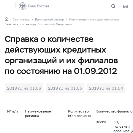
Статистика
Банковский сектор
Количественные характеристики
банковского сектора Российской Федерации
Справка о количестве
действующих кредитных
организаций и их филиалов
по состоянию на 01.09.2012
2019 г.: на 01.06
2019 г.: на 01.05
2019 г.: на 01.04
2
№ п/п
Наименование
Количество
Количество филиалов
региона
КО в регионе
Всего
КО,
головная
организац