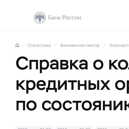
Статистика
Банковский сектор
Количест
Справка о к
кредитных о
по состояни