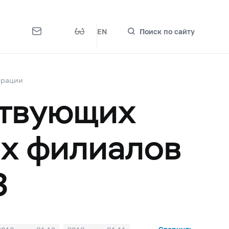
EN
Поиск по сайту
ерации
ствующих
их филиалов
3