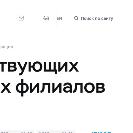
EN
Поиск по сайту
ерации
ствующих
их филиалов
1