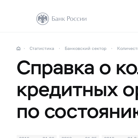
Статистика
Банковский сектор
Количест
Справка о к
кредитных о
по состоянию