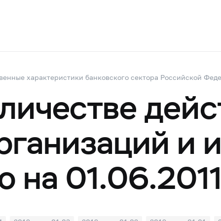
венные характеристики банковского сектора Российской Фед
оличестве дей
рганизаций и 
 на 01.06.201