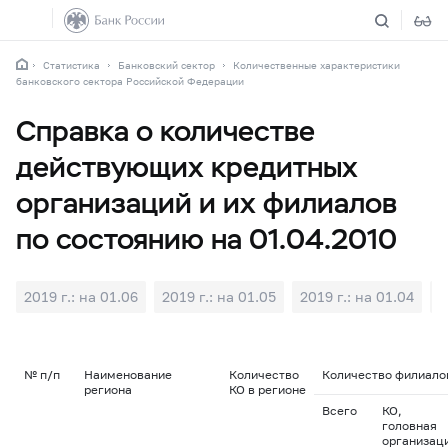
Статистика
Банковский сектор
Количественные характеристики
банковского сектора Российской Федерации
Справка о количестве
действующих кредитных
организаций и их филиалов
по состоянию на 01.04.2010
2019 г.: на 01.06
2019 г.: на 01.05
2019 г.: на 01.04
2
№ п/п
Наименование
Количество
Количество филиалов
региона
КО в регионе
Всего
КО,
головная
организац