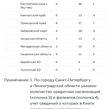
Республика Саха /
4
36
1
Якутия/
Камчатский край
5
13
4
Приморский край
8
37
7
Хабаровский край
4
28
4
Амурская область
3
13
0
Магаданская область
2
12
5
Сахалинская область
5
11
2
Еврейская АО
0
6
0
Чукотский АО
0
7
0
Примечание:
1.
По городу Санкт-Петербургу
и Ленинградской области указано
количество кредитных организаций
(колонка 3) и филиалов (колонка 4),
учет сведений о которых в Книге
государственной регистрации