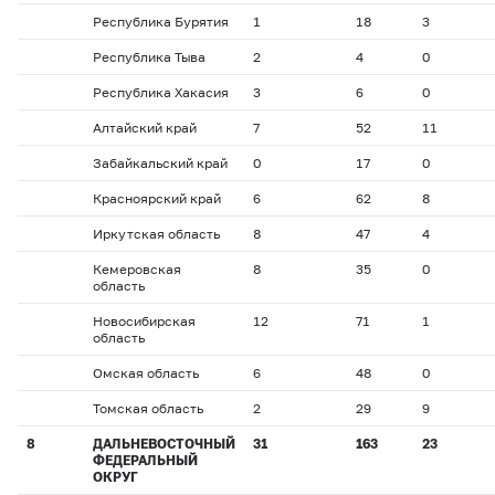
Республика Бурятия
1
18
3
Республика Тыва
2
4
0
Республика Хакасия
3
6
0
Алтайский край
7
52
11
Забайкальский край
0
17
0
Красноярский край
6
62
8
Иркутская область
8
47
4
Кемеровская
8
35
0
область
Новосибирская
12
71
1
область
Омская область
6
48
0
Томская область
2
29
9
8
ДАЛЬНЕВОСТОЧНЫЙ
31
163
23
ФЕДЕРАЛЬНЫЙ
ОКРУГ