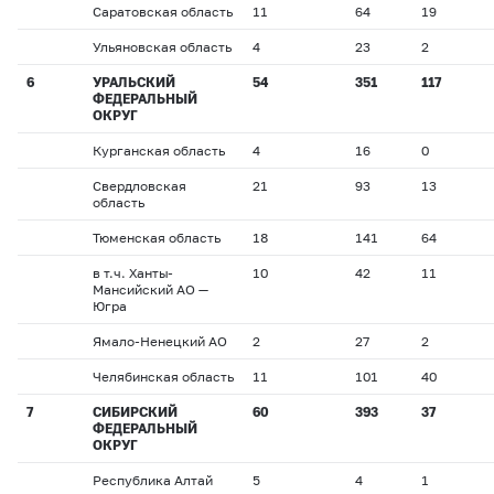
Саратовская область
11
64
19
Ульяновская область
4
23
2
6
УРАЛЬСКИЙ
54
351
117
ФЕДЕРАЛЬНЫЙ
ОКРУГ
Курганская область
4
16
0
Свердловская
21
93
13
область
Тюменская область
18
141
64
в т.ч. Ханты-
10
42
11
Мансийский АО —
Югра
Ямало-Ненецкий АО
2
27
2
Челябинская область
11
101
40
7
СИБИРСКИЙ
60
393
37
ФЕДЕРАЛЬНЫЙ
ОКРУГ
Республика Алтай
5
4
1