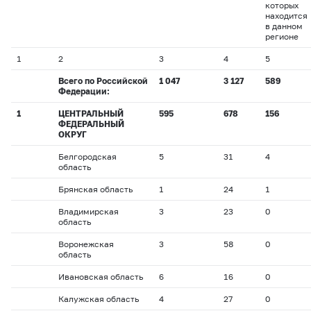
которых
находится
в данном
регионе
1
2
3
4
5
Всего по Российской
1 047
3 127
589
Федерации:
1
ЦЕНТРАЛЬНЫЙ
595
678
156
ФЕДЕРАЛЬНЫЙ
ОКРУГ
Белгородская
5
31
4
область
Брянская область
1
24
1
Владимирская
3
23
0
область
Воронежская
3
58
0
область
Ивановская область
6
16
0
Калужская область
4
27
0