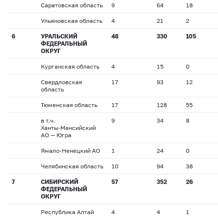
Саратовская область
9
64
18
Ульяновская область
4
21
2
6
УРАЛЬСКИЙ
48
330
105
ФЕДЕРАЛЬНЫЙ
ОКРУГ
Курганская область
4
15
0
Свердловская
17
93
12
область
Тюменская область
17
128
55
в т.ч.
9
34
8
Ханты-Мансийский
АО — Югра
Ямало-Ненецкий АО
1
24
0
Челябинская область
10
94
38
7
СИБИРСКИЙ
57
352
26
ФЕДЕРАЛЬНЫЙ
ОКРУГ
Республика Алтай
4
4
1