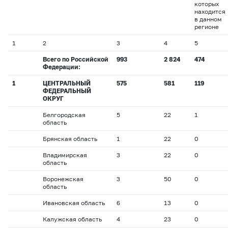
которых
находится
в данном
регионе
1
2
3
4
5
Всего по Российской
993
2 824
474
Федерации:
1
ЦЕНТРАЛЬНЫЙ
575
581
119
ФЕДЕРАЛЬНЫЙ
ОКРУГ
Белгородская
5
22
1
область
Брянская область
1
22
0
Владимирская
3
22
0
область
Воронежская
3
50
0
область
Ивановская область
6
13
0
Калужская область
4
23
0