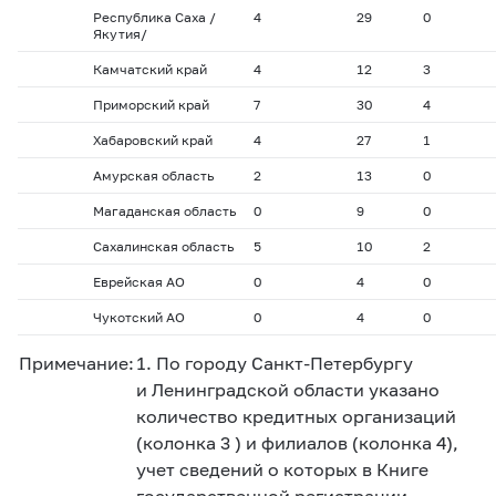
Республика Саха /
4
29
0
Якутия/
Камчатский край
4
12
3
Приморский край
7
30
4
Хабаровский край
4
27
1
Амурская область
2
13
0
Магаданская область
0
9
0
Сахалинская область
5
10
2
Еврейская АО
0
4
0
Чукотский АО
0
4
0
Примечание:
1. По городу Санкт-Петербургу
и Ленинградской области указано
количество кредитных организаций
(колонка 3 ) и филиалов (колонка 4),
учет сведений о которых в Книге
государственной регистрации