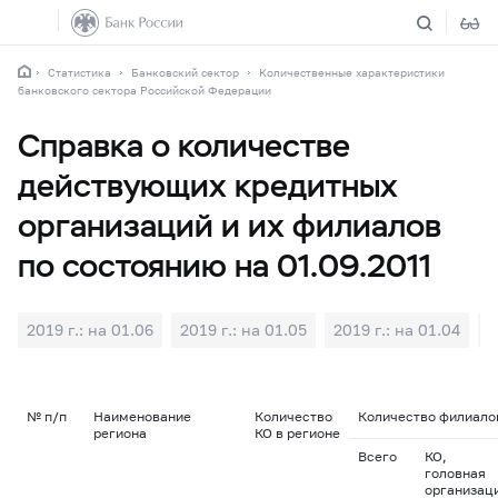
Статистика
Банковский сектор
Количественные характеристики
банковского сектора Российской Федерации
Справка о количестве
действующих кредитных
организаций и их филиалов
по состоянию на 01.09.2011
2019 г.: на 01.06
2019 г.: на 01.05
2019 г.: на 01.04
2
№ п/п
Наименование
Количество
Количество филиалов
региона
КО в регионе
Всего
КО,
головная
организац