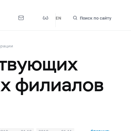
EN
Поиск по сайту
ерации
ствующих
их филиалов