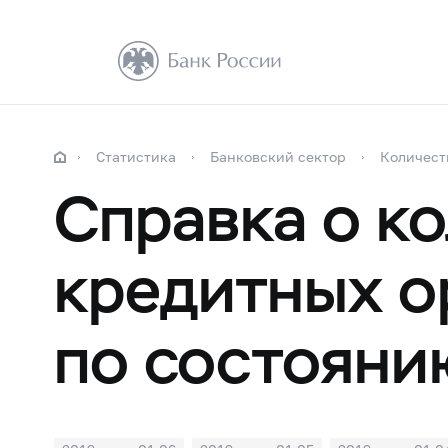
Статистика
Банковский сектор
Количест
Справка о к
кредитных о
по состояни