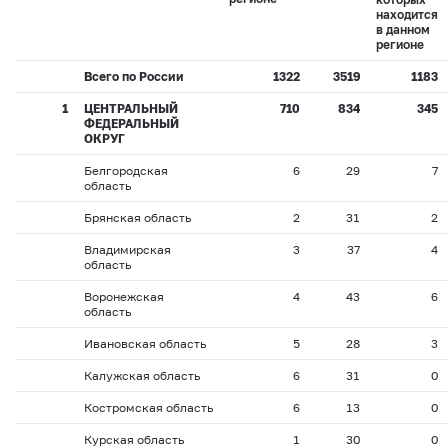
находится
в данном
регионе
Всего по России
1322
3519
1183
1
ЦЕНТРАЛЬНЫЙ
710
834
345
ФЕДЕРАЛЬНЫЙ
ОКРУГ
Белгородская
6
29
7
область
Брянская область
2
31
2
Владимирская
3
37
4
область
Воронежская
4
43
6
область
Ивановская область
5
28
3
Калужская область
6
31
0
Костромская область
6
13
0
Курская область
1
30
0