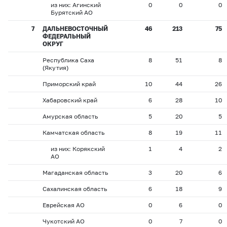
из них: Агинский
0
0
0
Бурятский АО
7
ДАЛЬНЕВОСТОЧНЫЙ
46
213
75
ФЕДЕРАЛЬНЫЙ
ОКРУГ
Республика Саха
8
51
8
(Якутия)
Приморский край
10
44
26
Хабаровский край
6
28
10
Амурская область
5
20
5
Камчатская область
8
19
11
из них: Корякский
1
4
2
АО
Магаданская область
3
20
6
Сахалинская область
6
18
9
Еврейская АО
0
6
0
Чукотский АО
0
7
0