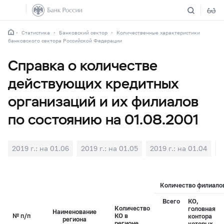
Статистика
Банковский сектор
Количественные характеристики
банковского сектора Российской Федерации
Справка о количестве
действующих кредитных
организаций и их филиалов
по состоянию на 01.08.2001
2019 г.: на 01.06
2019 г.: на 01.05
2019 г.: на 01.04
2
Количество филиалов
Всего
КО,
Количество
головная
Наименование
№ п/п
КО в
контора
региона
регионе
которых