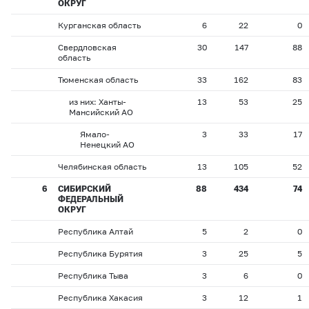
ОКРУГ
Курганская область
6
22
0
Свердловская
30
147
88
область
Тюменская область
33
162
83
из них: Ханты-
13
53
25
Мансийский АО
Ямало-
3
33
17
Ненецкий АО
Челябинская область
13
105
52
6
СИБИРСКИЙ
88
434
74
ФЕДЕРАЛЬНЫЙ
ОКРУГ
Республика Алтай
5
2
0
Республика Бурятия
3
25
5
Республика Тыва
3
6
0
Республика Хакасия
3
12
1