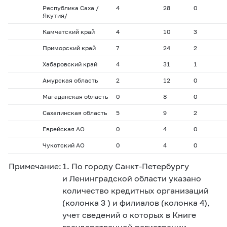
Республика Саха /
4
28
0
Якутия/
Камчатский край
4
10
3
Приморский край
7
24
2
Хабаровский край
4
31
1
Амурская область
2
12
0
Магаданская область
0
8
0
Сахалинская область
5
9
2
Еврейская АО
0
4
0
Чукотский АО
0
4
0
Примечание:
1. По городу Санкт-Петербургу
и Ленинградской области указано
количество кредитных организаций
(колонка 3 ) и филиалов (колонка 4),
учет сведений о которых в Книге
государственной регистрации