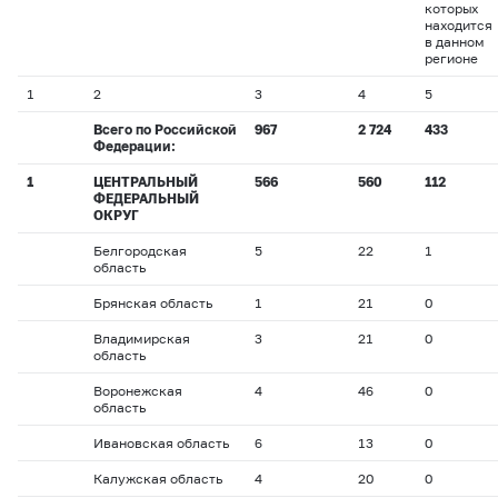
которых
находится
в данном
регионе
1
2
3
4
5
Всего по Российской
967
2 724
433
Федерации:
1
ЦЕНТРАЛЬНЫЙ
566
560
112
ФЕДЕРАЛЬНЫЙ
ОКРУГ
Белгородская
5
22
1
область
Брянская область
1
21
0
Владимирская
3
21
0
область
Воронежская
4
46
0
область
Ивановская область
6
13
0
Калужская область
4
20
0