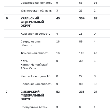
Саратовская область
9
63
16
Ульяновская область
3
21
2
6
УРАЛЬСКИЙ
45
304
87
ФЕДЕРАЛЬНЫЙ
ОКРУГ
Курганская область
4
13
0
Свердловская
16
88
4
область
Тюменская область
16
113
45
в т.ч.
9
30
6
Ханты-Мансийский
АО — Югра
Ямало-Ненецкий АО
0
22
0
Челябинская область
9
90
38
7
СИБИРСКИЙ
53
335
24
ФЕДЕРАЛЬНЫЙ
ОКРУГ
Республика Алтай
3
6
1