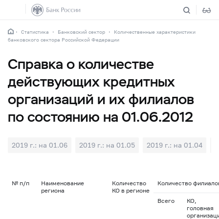
Статистика
Банковский сектор
Количественные характеристики
банковского сектора Российской Федерации
Справка о количестве
действующих кредитных
организаций и их филиалов
по состоянию на 01.06.2012
2019 г.: на 01.06
2019 г.: на 01.05
2019 г.: на 01.04
2
№ п/п
Наименование
Количество
Количество филиалов
региона
КО в регионе
Всего
КО,
головная
организац