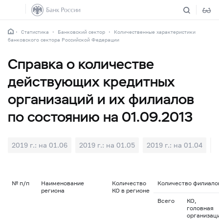
Статистика
Банковский сектор
Количественные характеристики
банковского сектора Российской Федерации
Справка о количестве
действующих кредитных
организаций и их филиалов
по состоянию на 01.09.2013
2019 г.: на 01.06
2019 г.: на 01.05
2019 г.: на 01.04
2
№ п/п
Наименование
Количество
Количество филиалов
региона
КО в регионе
Всего
КО,
головная
организац