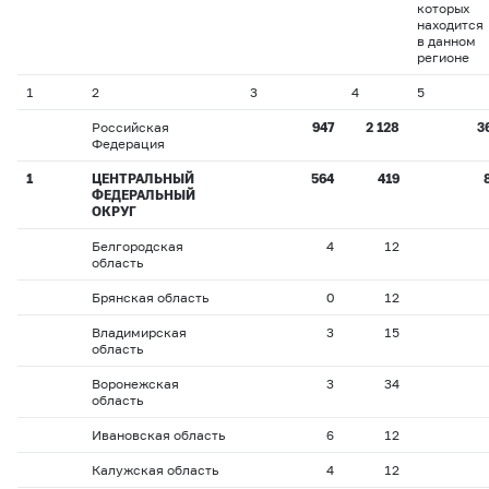
которых
находится
в данном
регионе
1
2
3
4
5
Российская
947
2 128
3
Федерация
1
ЦЕНТРАЛЬНЫЙ
564
419
ФЕДЕРАЛЬНЫЙ
ОКРУГ
Белгородская
4
12
область
Брянская область
0
12
Владимирская
3
15
область
Воронежская
3
34
область
Ивановская область
6
12
Калужская область
4
12