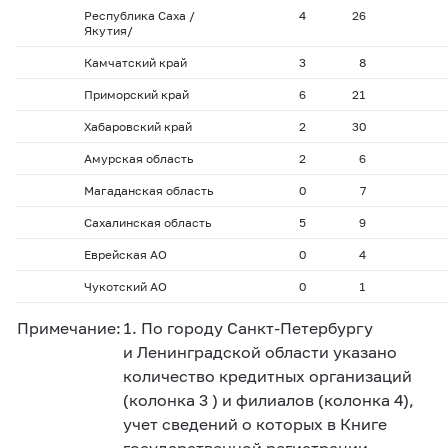
Республика Саха /
4
26
Якутия/
Камчатский край
3
8
Приморский край
6
21
Хабаровский край
2
30
Амурская область
2
6
Магаданская область
0
7
Сахалинская область
5
9
Еврейская АО
0
4
Чукотский АО
0
1
Примечание:
1. По городу Санкт-Петербургу
и Ленинградской области указано
количество кредитных организаций
(колонка 3 ) и филиалов (колонка 4),
учет сведений о которых в Книге
государственной регистрации