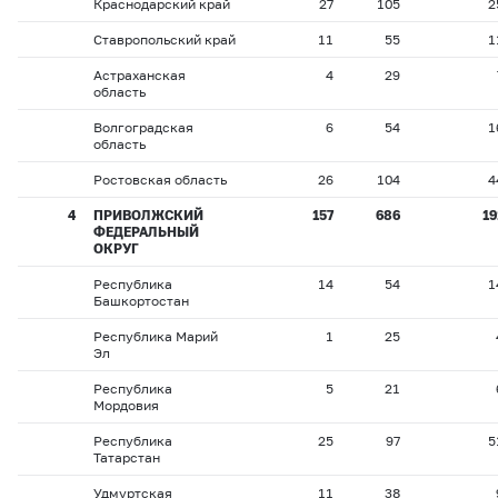
Краснодарский край
27
105
2
Ставропольский край
11
55
1
Астраханская
4
29
область
Волгоградская
6
54
1
область
Ростовская область
26
104
4
4
ПРИВОЛЖСКИЙ
157
686
19
ФЕДЕРАЛЬНЫЙ
ОКРУГ
Республика
14
54
1
Башкортостан
Республика Марий
1
25
Эл
Республика
5
21
Мордовия
Республика
25
97
5
Татарстан
Удмуртская
11
38