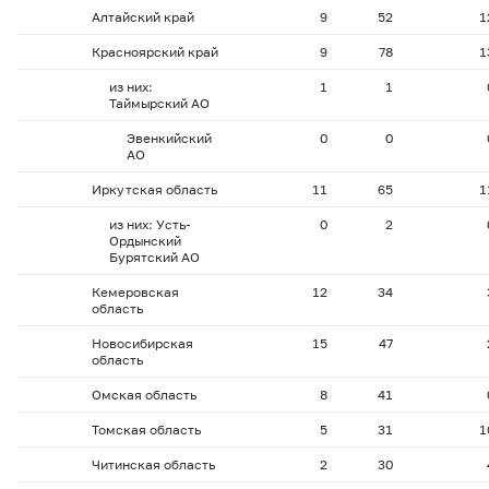
Алтайский край
9
52
1
Красноярский край
9
78
1
из них:
1
1
Таймырский АО
Эвенкийский
0
0
АО
Иркутская область
11
65
1
из них: Усть-
0
2
Ордынский
Бурятский АО
Кемеровская
12
34
область
Новосибирская
15
47
область
Омская область
8
41
Томская область
5
31
1
Читинская область
2
30