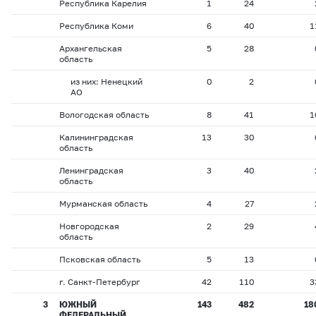
Республика Карелия
1
24
Республика Коми
6
40
1
Архангельская
5
28
область
из них: Ненецкий
0
2
АО
Вологодская область
8
41
1
Калининградская
13
30
область
Ленинградская
3
40
область
Мурманская область
4
27
Новгородская
2
29
область
Псковская область
5
13
г. Санкт-Петербург
42
110
3
3
ЮЖНЫЙ
143
482
18
ФЕДЕРАЛЬНЫЙ