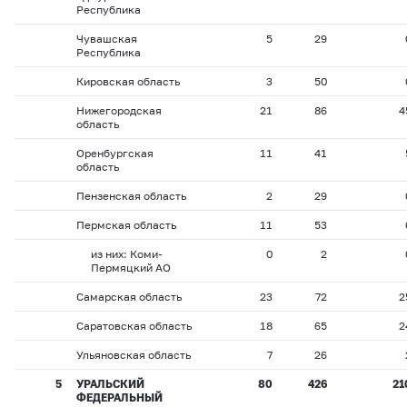
Республика
Чувашская
5
29
Республика
Кировская область
3
50
Нижегородская
21
86
4
область
Оренбургская
11
41
область
Пензенская область
2
29
Пермская область
11
53
из них: Коми-
0
2
Пермяцкий АО
Самарская область
23
72
2
Саратовская область
18
65
2
Ульяновская область
7
26
5
УРАЛЬСКИЙ
80
426
21
ФЕДЕРАЛЬНЫЙ