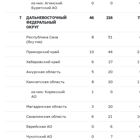
из них: Агинский
0
0
Бурятский АО
7
ДАЛЬНЕВОСТОЧНЫЙ
46
216
7
ФЕДЕРАЛЬНЫЙ
ОКРУГ
Республика Саха
8
51
(Якутия)
Приморский край
10
44
2
Хабаровский край
6
27
1
Амурская область
5
20
Камчатская область
8
20
1
из них: Корякский
1
0
АО
Магаданская область
3
20
Сахалинская область
6
21
1
Еврейская АО
0
6
Чукотский АО
0
7