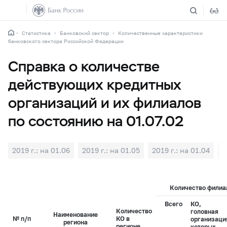
Статистика
Банковский сектор
Количественные характеристики
банковского сектора Российской Федерации
Справка о количестве
действующих кредитных
организаций и их филиалов
по состоянию на 01.07.02
2019 г.: на 01.06
2019 г.: на 01.05
2019 г.: на 01.04
2
Количество филиал
Всего
КО,
Количество
головная
Наименование
№ п/п
КО в
организаци
региона
регионе
которых