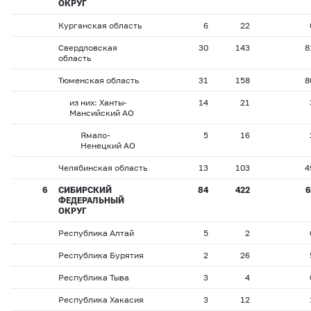
ОКРУГ
Курганская область
6
22
Свердловская
30
143
8
область
Тюменская область
31
158
8
из них: Ханты-
14
21
Мансийский АО
Ямало-
5
16
Ненецкий АО
Челябинская область
13
103
4
6
СИБИРСКИЙ
84
422
6
ФЕДЕРАЛЬНЫЙ
ОКРУГ
Республика Алтай
5
2
Республика Бурятия
2
26
Республика Тыва
3
4
Республика Хакасия
3
12