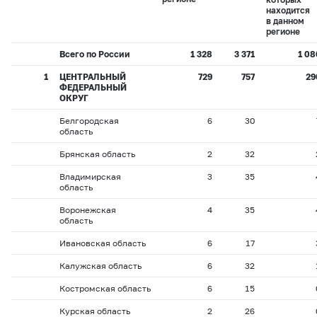
находится
в данном
регионе
Всего по России
1 328
3 371
1 08
1
ЦЕНТРАЛЬНЫЙ
729
757
29
ФЕДЕРАЛЬНЫЙ
ОКРУГ
Белгородская
6
30
область
Брянская область
2
32
Владимирская
3
35
область
Воронежская
4
35
область
Ивановская область
6
17
Калужская область
6
32
Костромская область
6
15
Курская область
2
26