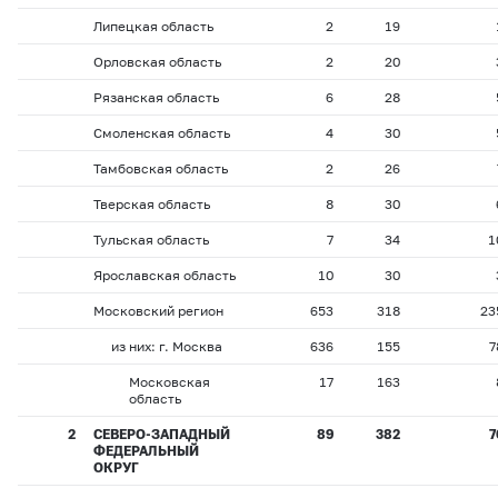
Липецкая область
2
19
Орловская область
2
20
Рязанская область
6
28
Смоленская область
4
30
Тамбовская область
2
26
Тверская область
8
30
Тульская область
7
34
1
Ярославская область
10
30
Московский регион
653
318
23
из них: г. Москва
636
155
7
Московская
17
163
область
2
СЕВЕРО-ЗАПАДНЫЙ
89
382
7
ФЕДЕРАЛЬНЫЙ
ОКРУГ