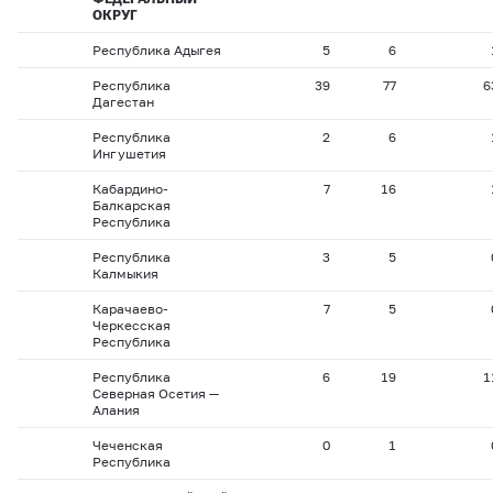
ОКРУГ
Республика Адыгея
5
6
Республика
39
77
6
Дагестан
Республика
2
6
Ингушетия
Кабардино-
7
16
Балкарская
Республика
Республика
3
5
Калмыкия
Карачаево-
7
5
Черкесская
Республика
Республика
6
19
1
Северная Осетия —
Алания
Чеченская
0
1
Республика