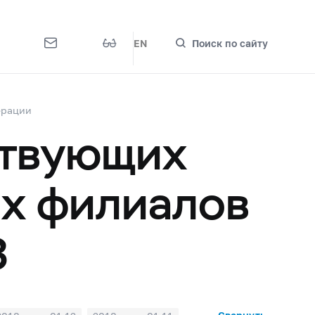
EN
Поиск по сайту
ерации
ствующих
их филиалов
3