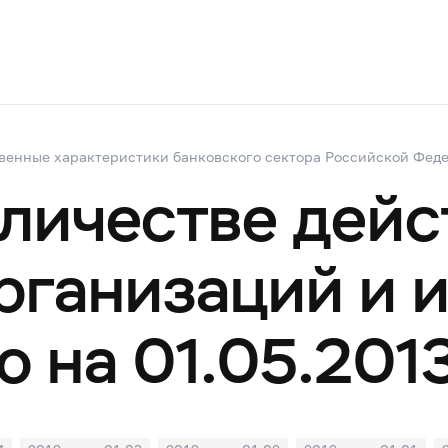
венные характеристики банковского сектора Российской Фед
оличестве дей
рганизаций и 
 на 01.05.201