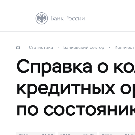
Статистика
Банковский сектор
Количест
Справка о к
кредитных о
по состоянию