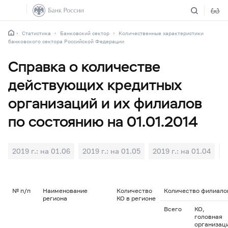
Статистика
Банковский сектор
Количественные характеристики
банковского сектора Российской Федерации
Справка о количестве
действующих кредитных
организаций и их филиалов
по состоянию на 01.01.2014
2019 г.: на 01.06
2019 г.: на 01.05
2019 г.: на 01.04
2
№ п/п
Наименование
Количество
Количество филиалов
региона
КО в регионе
Всего
КО,
головная
организац