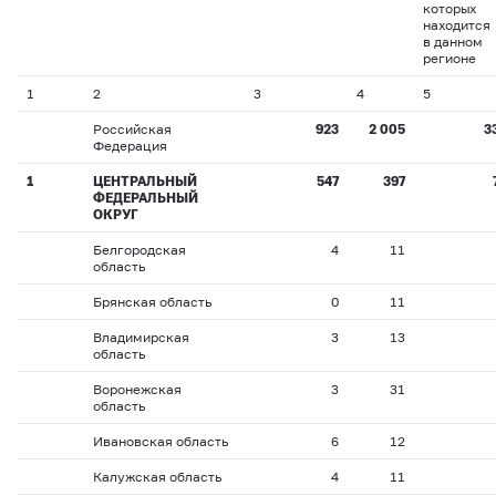
которых
находится
в данном
регионе
1
2
3
4
5
Российская
923
2 005
3
Федерация
1
ЦЕНТРАЛЬНЫЙ
547
397
ФЕДЕРАЛЬНЫЙ
ОКРУГ
Белгородская
4
11
область
Брянская область
0
11
Владимирская
3
13
область
Воронежская
3
31
область
Ивановская область
6
12
Калужская область
4
11