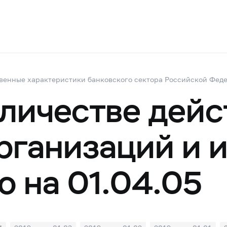
венные характеристики банковского сектора Российской Фед
оличестве дей
рганизаций и 
ю на 01.04.05