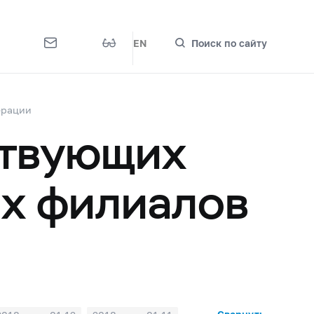
EN
Поиск по сайту
ерации
ствующих
их филиалов