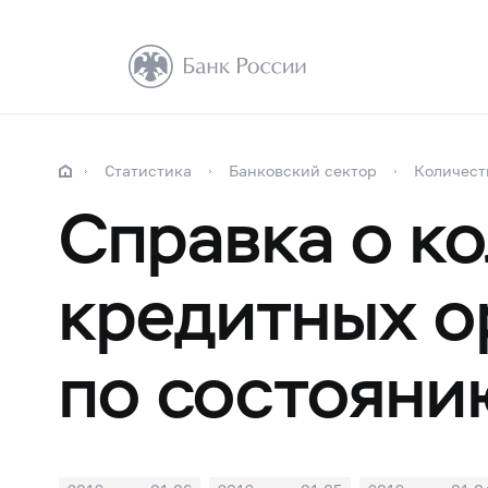
Статистика
Банковский сектор
Количест
Справка о к
кредитных о
по состояни