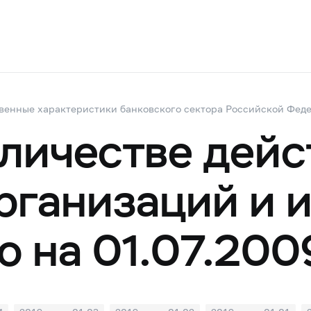
венные характеристики банковского сектора Российской Фед
оличестве дей
рганизаций и 
ю на 01.07.200