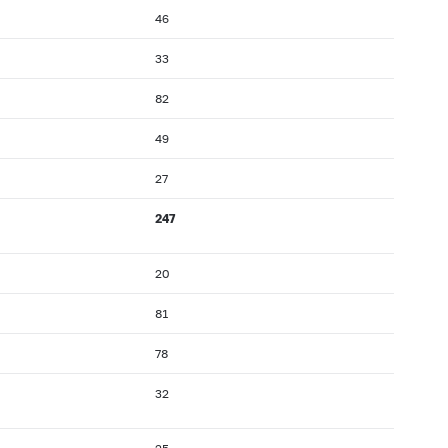
46
33
82
49
27
247
20
81
78
32