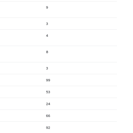
9
3
4
8
3
99
53
24
66
92