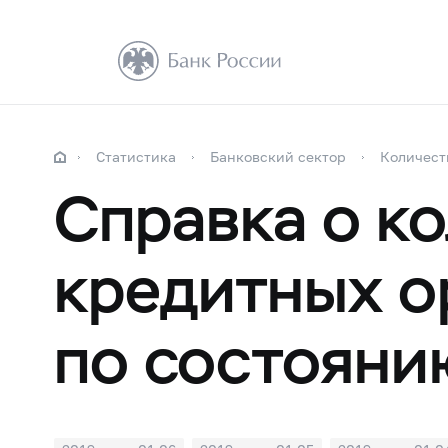
Статистика
Банковский сектор
Количест
Справка о к
кредитных о
по состояни