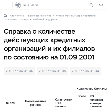
Статистика
Банковский сектор
Количественные характеристики
банковского сектора Российской Федерации
Справка о количестве
действующих кредитных
организаций и их филиалов
по состоянию на 01.09.2001
2019 г.: на 01.06
2019 г.: на 01.05
2019 г.: на 01.04
2
Количество филиалов
Всего
КО,
Количество
головная
Наименование
№ п/п
КО в
контора
региона
регионе
которых