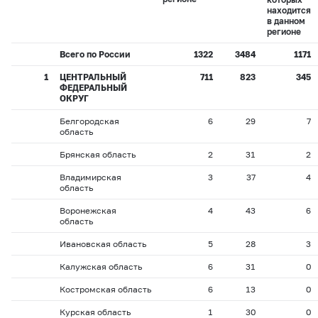
находится
в данном
регионе
Всего по России
1322
3484
1171
1
ЦЕНТРАЛЬНЫЙ
711
823
345
ФЕДЕРАЛЬНЫЙ
ОКРУГ
Белгородская
6
29
7
область
Брянская область
2
31
2
Владимирская
3
37
4
область
Воронежская
4
43
6
область
Ивановская область
5
28
3
Калужская область
6
31
0
Костромская область
6
13
0
Курская область
1
30
0