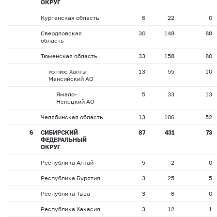
ОКРУГ
Курганская область
6
22
0
Свердловская
30
148
88
область
Тюменская область
33
158
80
из них: Ханты-
13
55
10
Мансийский АО
Ямало-
5
33
13
Ненецкий АО
Челябинская область
13
106
52
6
СИБИРСКИЙ
87
431
73
ФЕДЕРАЛЬНЫЙ
ОКРУГ
Республика Алтай
5
2
0
Республика Бурятия
3
25
5
Республика Тыва
3
6
0
Республика Хакасия
3
12
1