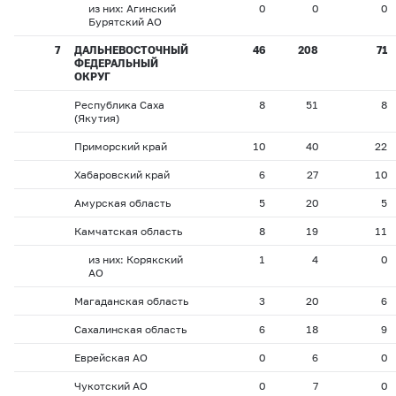
из них: Агинский
0
0
0
Бурятский АО
7
ДАЛЬНЕВОСТОЧНЫЙ
46
208
71
ФЕДЕРАЛЬНЫЙ
ОКРУГ
Республика Саха
8
51
8
(Якутия)
Приморский край
10
40
22
Хабаровский край
6
27
10
Амурская область
5
20
5
Камчатская область
8
19
11
из них: Корякский
1
4
0
АО
Магаданская область
3
20
6
Сахалинская область
6
18
9
Еврейская АО
0
6
0
Чукотский АО
0
7
0