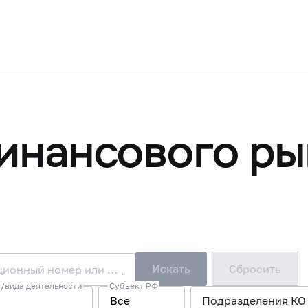
инансового ры
Искать
Сбросить
Наименование/ФИО, ОГРН или ИНН, регистрационный номер или лицензия/запись в реестре
/вида деятельности
Субъект РФ
Все
Подразделения КО