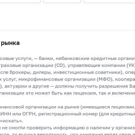
 рынка
овые услуги, — банки, небанковские кредитные органи
раховые организации (СО), управляющие компании (УК
числе брокеры, дилеры, инвестиционные советники), оп
х услуг, микрофинансовые организации (МФО), коопер
), актуарии и другие — должны получить разрешение Б
ганизации это может быть как лицензия, так и включени
инансовой организации на рынке (имеющиеся лицензии,
, ИНН или ОГРН, регистрационный номер (для кредитны
«искать».
ы не смогли проверить информацию о наличии у организ
стр, то высока вероятность, что компания ведет свою 