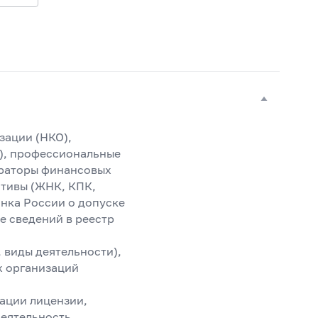
зации (НКО),
), профессиональные
ераторы финансовых
ативы (ЖНК, КПК,
анка России о допуске
е сведений в реестр
 виды деятельности),
х организаций
ации лицензии,
деятельность