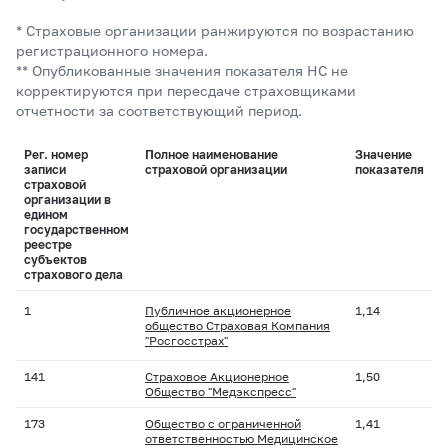
* Страховые организации ранжируются по возрастанию
регистрационного номера.
** Опубликованные значения показателя НС не
корректируются при пересдаче страховщиками
отчетности за соответствующий период.
Рег. номер
Полное наименование
Значение
записи
страховой организации
показателя
страховой
организации в
едином
государственном
реестре
субъектов
страхового дела
1
Публичное акционерное
1,14
общество Страховая Компания
"Росгосстрах"
141
Страховое Акционерное
1,50
Общество "Медэкспресс"
173
Общество с ограниченной
1,41
ответственностью Медицинское