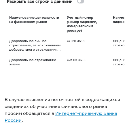
Раскрыть все строки с данными
Наименование деятельности
Учетный номер
Наимено
на финансовом рынке
(номер лицензии,
лицензи
номер записи в
реестре)
Добровольное личное
СЛ № 3511
Лицензия
страхование, за исключением
страхова
добровольного страхования
жизни
Добровольное страхование
СЖ № 3511
Лицензия
жизни
страхова
В случае выявления неточностей в содержащихся
сведениях об участнике финансового рынка
просим обращаться в
Интернет-приемную Банка
России
.