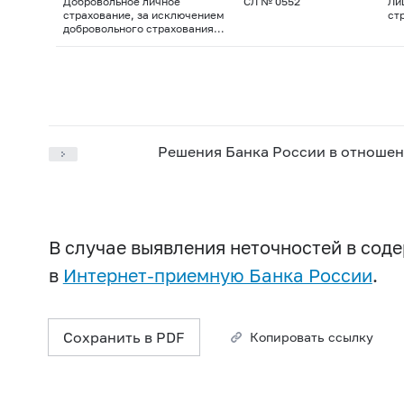
Добровольное личное
СЛ № 0552
Ли
страхование, за исключением
ст
добровольного страхования
жизни
Решения Банка России в отношен
В случае выявления неточностей в со
в
Интернет-приемную Банка России
.
Сохранить в PDF
Копировать ссылку