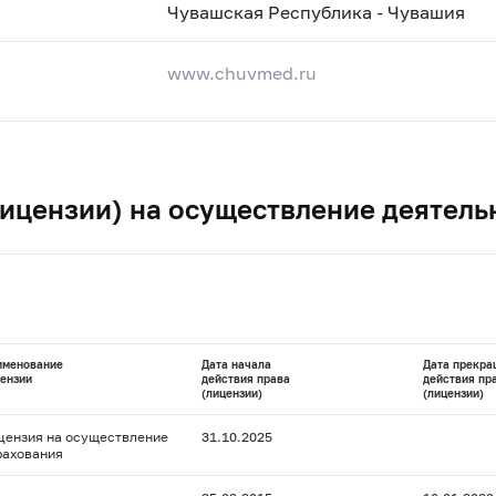
Чувашская Республика - Чувашия
www.chuvmed.ru
ицензии) на осуществление деятель
именование
Дата начала
Дата прекра
ензии
действия права
действия пр
(лицензии)
(лицензии)
цензия на осуществление
31.10.2025
рахования