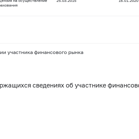
цензия на осуществление
25.03.2015
16.01.2020
рахования
ии участника финансового рынка
держащихся сведениях об участнике финансо