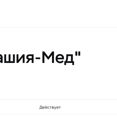
ашия-Мед"
Действует