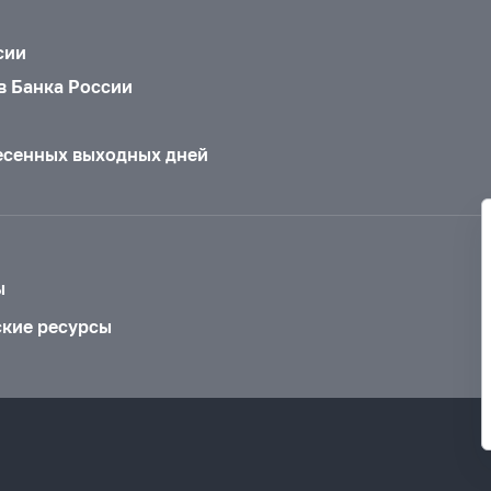
сии
в Банка России
есенных выходных дней
ы
ские ресурсы