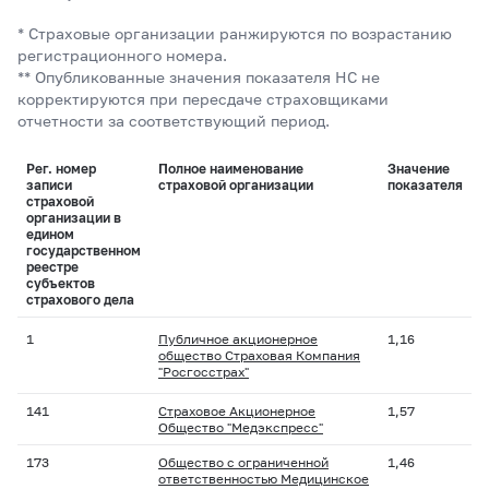
* Страховые организации ранжируются по возрастанию
регистрационного номера.
** Опубликованные значения показателя НС не
корректируются при пересдаче страховщиками
отчетности за соответствующий период.
Рег. номер
Полное наименование
Значение
записи
страховой организации
показателя
страховой
организации в
едином
государственном
реестре
субъектов
страхового дела
1
Публичное акционерное
1,16
общество Страховая Компания
"Росгосстрах"
141
Страховое Акционерное
1,57
Общество "Медэкспресс"
173
Общество с ограниченной
1,46
ответственностью Медицинское