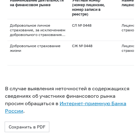
Наименование деятельности
Учетный номер
Наимено
на финансовом рынке
(номер лицензии,
лицензи
номер записи в
реестре)
Добровольное личное
СЛ № 0448
Лицензия
страхование, за исключением
страхова
добровольного страхования
жизни
Добровольное страхование
СЖ № 0448
Лицензия
жизни
страхова
В случае выявления неточностей в содержащихся
сведениях об участнике финансового рынка
просим обращаться в
Интернет-приемную Банка
России
.
Сохранить в PDF