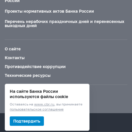
России
Проекты нормативных актов Банка России
Перечень нерабочих праздничных дней и перенесенных
выходных дней
О сайте
Контакты
Противодействие коррупции
Технические ресурсы
На сайте Банка России
Версия для слабовидящих
используются файлы cookie
Оставаясь на
www.cbr.ru
, вы принимаете
пользовательское соглашение
© Банк России, 2000–2026.
Подтвердить
Дизайн сайта —