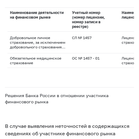
Наименование деятельности
Учетный номер
Наимено
на финансовом рынке
(номер лицензии,
лицензи
номер записи в
реестре)
Добровольное личное
СЛ № 1457
Лицензия
страхование, за исключением
страхова
добровольного страхования
жизни
Обязательное медицинское
ОС № 1457 - 01
Лицензия
страхование
страхова
Решения Банка России в отношении участника
финансового рынка
В случае выявления неточностей в содержащихся
сведениях об участнике финансового рынка