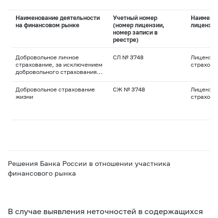
Наименование деятельности
Учетный номер
Наимено
на финансовом рынке
(номер лицензии,
лицензи
номер записи в
реестре)
Добровольное личное
СЛ № 3748
Лицензия
страхование, за исключением
страхова
добровольного страхования
жизни
Добровольное страхование
СЖ № 3748
Лицензия
жизни
страхова
Решения Банка России в отношении участника
финансового рынка
В случае выявления неточностей в содержащихся