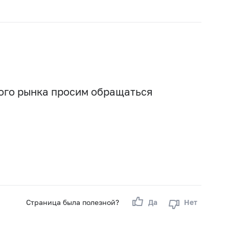
транспорта)
железнодорожного
транспорта
Страхование средств
воздушного транспорта
Страхование средств водного
транспорта
Страхование грузов
Сельскохозяйственное
страхование (страхование
урожая,
сельскохозяйственных
Страхование имущества
вого рынка просим обращаться
культур, многолетних
юридических лиц, за
насаждений, животных)
исключением транспортных
средств и
Страхование имущества
сельскохозяйственного
граждан, за исключением
страхования средств
транспортных средств
железнодорожного
Страхование гражданской
транспорта
ответственности владельцев
автотранспортных средств
Страхование гражданской
ответственности владельцев
средств воздушного
транспорта
Страница была полезной?
Да
Нет