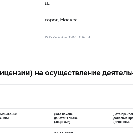
Да
город Москва
www.balance-ins.ru
ицензии) на осуществление деятель
именование
Дата начала
Дата прекра
ензии
действия права
действия пр
(лицензии)
(лицензии)