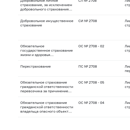
Добровольное личное
СЛ № 2708
Ли
страхование, за исключением
ст
добровольного страхования
жизни
Добровольное имущественное
СИ № 2708
Ли
страхование
ст
Обязательное
ОС № 2708 - 02
Ли
государственное страхование
ст
жизни и здоровья
военнослужащих, граждан,
призванных на военные сборы,
Перестрахование
ПС № 2708
Ли
лиц рядового и
пе
начальствующего состава
органов внутренних дел
Российской Федерации,
Обязательное страхование
ОС № 2708 - 05
Ли
государственной
гражданской ответственности
ст
противопожарной службы,
перевозчика за причинение
сотрудников учреждений и
вреда жизни, здоровью,
органов уголовно-
имуществу пассажиров
исполнительной системы,
Обязательное страхование
ОС № 2708 - 04
Ли
сотрудников войск
гражданской ответственности
ст
национальной гвардии
владельца опасного объекта
Российской Федерации,
за причинение вреда в
сотрудников органов
результате аварии на опасном
принудительного исполнения
объекте
Российской Федерации