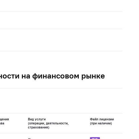
ности на финансовом рынке
щения
Вид услуги
Файл лицензии
ава
(операции, деятельности,
(при наличии)
страхования)