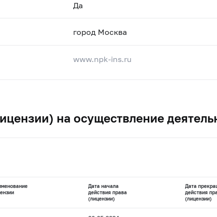
Да
город Москва
www.npk-ins.ru
ицензии) на осуществление деятель
именование
Дата начала
Дата прекра
ензии
действия права
действия пр
(лицензии)
(лицензии)