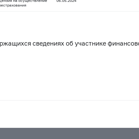
цензия на осуществление
06.05.2024
рестрахования
держащихся сведениях об участнике финансо