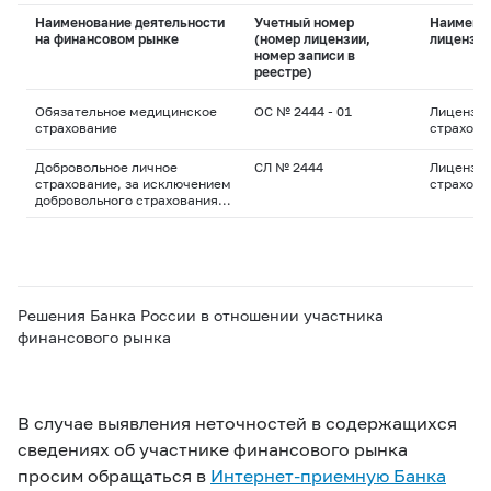
Наименование деятельности
Учетный номер
Наимено
на финансовом рынке
(номер лицензии,
лицензи
номер записи в
реестре)
Обязательное медицинское
ОС № 2444 - 01
Лицензия
страхование
страхова
Добровольное личное
СЛ № 2444
Лицензия
страхование, за исключением
страхова
добровольного страхования
жизни
Решения Банка России в отношении участника
финансового рынка
В случае выявления неточностей в содержащихся
сведениях об участнике финансового рынка
просим обращаться в
Интернет-приемную Банка