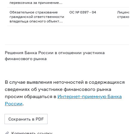
перевозчика за причинение
вреда жизни, здоровью,
имуществу пассажиров
Обязательное страхование
ОС № 0397 - 04
Лицензия
гражданской ответственности
страхова
владельца опасного объекта
за причинение вреда в
результате аварии на опасном
объекте
Решения Банка России в отношении участника
финансового рынка
В случае выявления неточностей в содержащихся
сведениях об участнике финансового рынка
просим обращаться в
Интернет-приемную Банка
России
.
Сохранить в PDF
Копировать ссылку