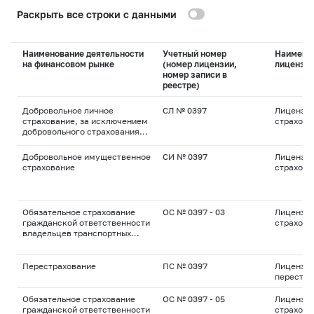
Раскрыть все строки с данными
Наименование деятельности
Учетный номер
Наимено
на финансовом рынке
(номер лицензии,
лицензи
номер записи в
реестре)
Добровольное личное
СЛ № 0397
Лицензия
страхование, за исключением
страхова
добровольного страхования
жизни
Добровольное имущественное
СИ № 0397
Лицензия
страхование
страхова
Обязательное страхование
ОС № 0397 - 03
Лицензия
гражданской ответственности
страхова
владельцев транспортных
средств
Перестрахование
ПС № 0397
Лицензия
перестра
Обязательное страхование
ОС № 0397 - 05
Лицензия
гражданской ответственности
страхова