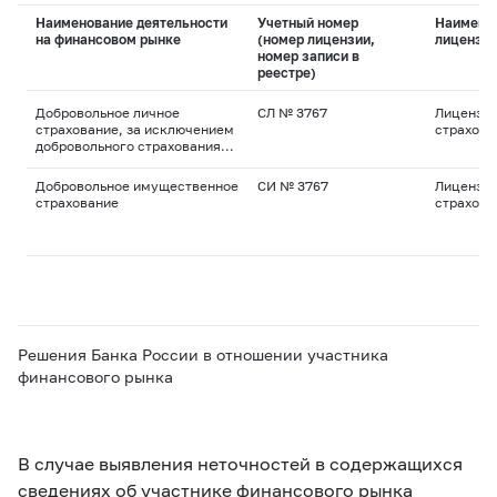
Наименование деятельности
Учетный номер
Наимено
на финансовом рынке
(номер лицензии,
лицензи
номер записи в
реестре)
Добровольное личное
СЛ № 3767
Лицензия
страхование, за исключением
страхова
добровольного страхования
жизни
Добровольное имущественное
СИ № 3767
Лицензия
страхование
страхова
Решения Банка России в отношении участника
финансового рынка
В случае выявления неточностей в содержащихся
сведениях об участнике финансового рынка