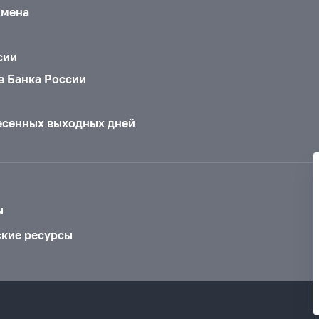
бмена
сии
в Банка России
есенных выходных дней
ы
ские ресурсы