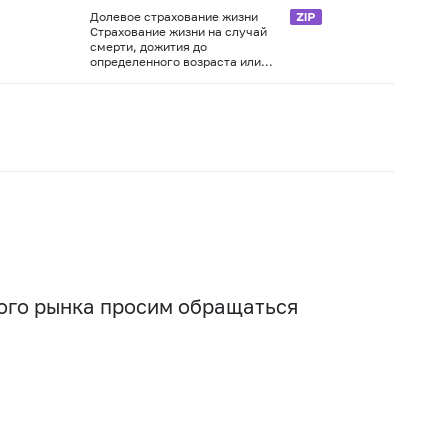
Долевое страхование жизни
Страхование жизни на случай
смерти, дожития до
определенного возраста или
срока либо наступления иного
Пенсионное страхование
события
Страхование жизни с
условием периодических
страховых выплат (ренты,
аннуитетов) и (или) с участием
страхователя в
инвестиционном доходе
страховщика
вого рынка просим обращаться