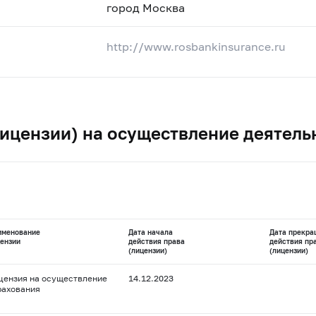
город Москва
http://www.rosbankinsurance.ru
ицензии) на осуществление деятель
именование
Дата начала
Дата прекра
ензии
действия права
действия пр
(лицензии)
(лицензии)
цензия на осуществление
14.12.2023
рахования