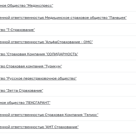
ное Общество "Медэкспресс"
енной ответственностью Медицинское страховое общество "Панацея"
во "Т-Страхование"
енной ответственностью "АльфаСтрахование - ОМС"
тво "Страховая Компания "СОЛИДАРНОСТЬ"
во Страховая компания "Турикум"
во "Русское перестраховочное общество"
во "Зетта Страхование"
ное общество "ЛЕКСГАРАНТ"
енной ответственностью Страховая Компания "Гелиос"
енной ответственностью "АМТ Страхование"