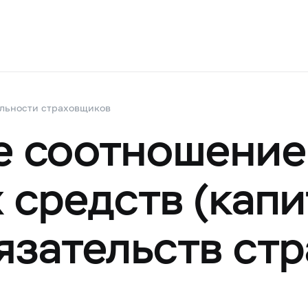
ельности страховщиков
е соотношение
средств (капи
язательств ст