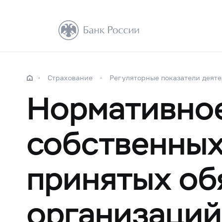
Страхование
Регуляторные показатели деят
Нормативно
собственных 
принятых об
организаций