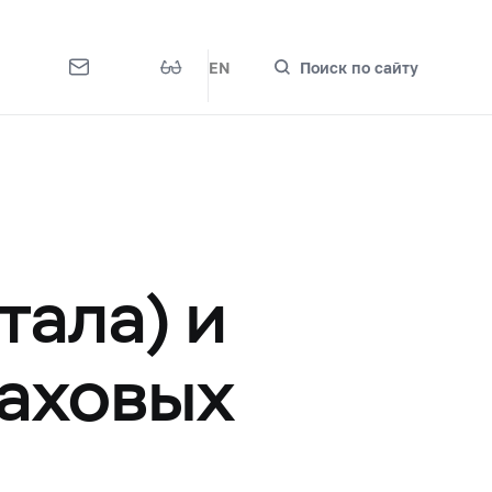
EN
Поиск по сайту
тала) и
раховых