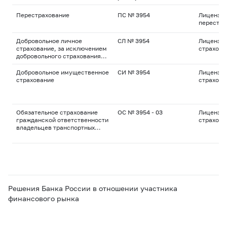
Перестрахование
ПС № 3954
Лицензия
перестра
Добровольное личное
СЛ № 3954
Лицензия
страхование, за исключением
страхова
добровольного страхования
жизни
Добровольное имущественное
СИ № 3954
Лицензия
страхование
страхова
Обязательное страхование
ОС № 3954 - 03
Лицензия
гражданской ответственности
страхова
владельцев транспортных
средств
Решения Банка России в отношении участника
финансового рынка