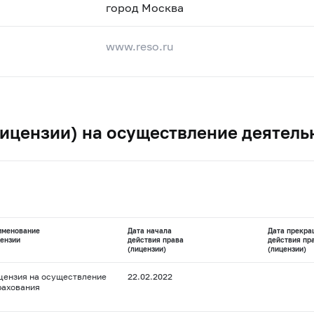
город Москва
www.reso.ru
ицензии) на осуществление деятель
именование
Дата начала
Дата прекра
ензии
действия права
действия пр
(лицензии)
(лицензии)
цензия на осуществление
22.02.2022
рахования