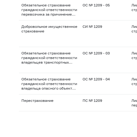
Обязательное страхование
ОС № 1209 - 05
Ли
гражданской ответственности
ст
перевозчика за причинение
вреда жизни, здоровью,
имуществу пассажиров
Добровольное имущественное
СИ № 1209
Ли
страхование
ст
Обязательное страхование
ОС № 1209 - 03
Ли
гражданской ответственности
ст
владельцев транспортных
средств
Обязательное страхование
ОС № 1209 - 04
Ли
гражданской ответственности
ст
владельца опасного объекта
за причинение вреда в
результате аварии на опасном
Перестрахование
ПС № 1209
Ли
объекте
пе