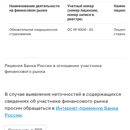
Наименование деятельности
Учетный номер
Наимено
на финансовом рынке
(номер лицензии,
лицензи
номер записи в
реестре)
Обязательное медицинское
ОС № 4324 - 01
Лицензия
страхование
страхова
Решения Банка России в отношении участника
финансового рынка
В случае выявления неточностей в содержащихся
сведениях об участнике финансового рынка
просим обращаться в
Интернет-приемную Банка
России
.
Сохранить в PDF