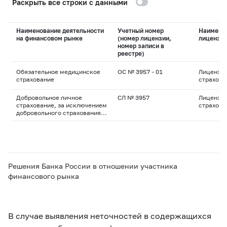
Раскрыть все строки с данными
Наименование деятельности
Учетный номер
Наимено
на финансовом рынке
(номер лицензии,
лицензи
номер записи в
реестре)
Обязательное медицинское
ОС № 3957 - 01
Лицензия
страхование
страхова
Добровольное личное
СЛ № 3957
Лицензия
страхование, за исключением
страхова
добровольного страхования
жизни
Решения Банка России в отношении участника
финансового рынка
В случае выявления неточностей в содержащихся