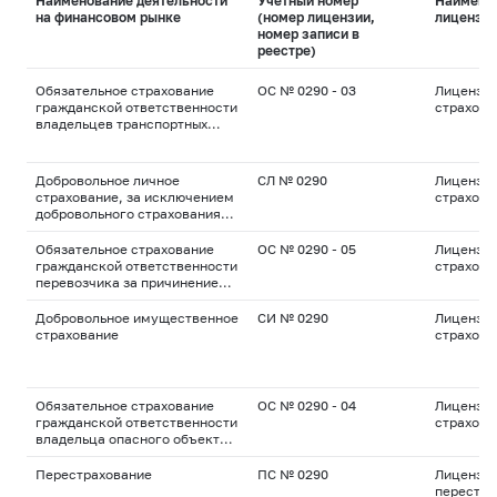
Наименование деятельности
Учетный номер
Наимено
на финансовом рынке
(номер лицензии,
лицензи
номер записи в
реестре)
Обязательное страхование
ОС № 0290 - 03
Лицензия
гражданской ответственности
страхова
владельцев транспортных
средств
Добровольное личное
СЛ № 0290
Лицензия
страхование, за исключением
страхова
добровольного страхования
жизни
Обязательное страхование
ОС № 0290 - 05
Лицензия
гражданской ответственности
страхова
перевозчика за причинение
вреда жизни, здоровью,
имуществу пассажиров
Добровольное имущественное
СИ № 0290
Лицензия
страхование
страхова
Обязательное страхование
ОС № 0290 - 04
Лицензия
гражданской ответственности
страхова
владельца опасного объекта
за причинение вреда в
результате аварии на опасном
Перестрахование
ПС № 0290
Лицензия
объекте
перестра