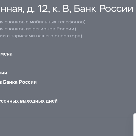
ная, д. 12, к. В, Банк России
ля звонков с мобильных телефонов)
ля звонков из регионов России)
вии с тарифами вашего оператора)
бмена
сии
в Банка России
есенных выходных дней