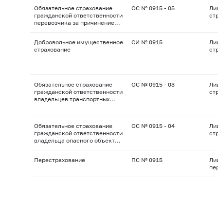
Обязательное страхование
ОС № 0915 - 05
Ли
гражданской ответственности
ст
перевозчика за причинение
вреда жизни, здоровью,
имуществу пассажиров
Добровольное имущественное
СИ № 0915
Ли
страхование
ст
Обязательное страхование
ОС № 0915 - 03
Ли
гражданской ответственности
ст
владельцев транспортных
средств
Обязательное страхование
ОС № 0915 - 04
Ли
гражданской ответственности
ст
владельца опасного объекта
за причинение вреда в
результате аварии на опасном
Перестрахование
ПС № 0915
Ли
объекте
пе